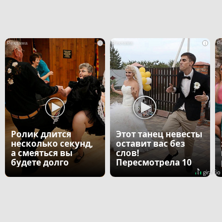
i
i
Ролик длится
Этот танец невесты
несколько секунд,
оставит вас без
а смеяться вы
слов!
будете долго
Пересмотрела 10
раз