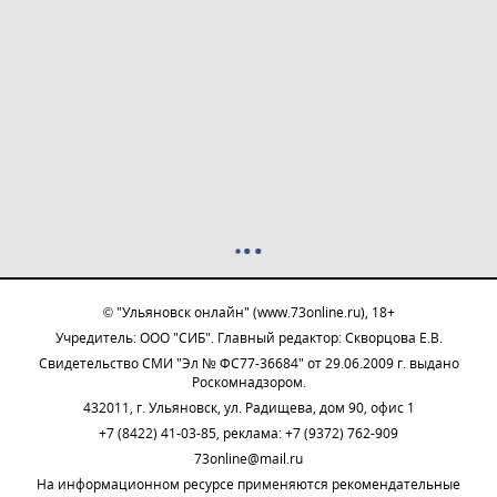
© "Ульяновск онлайн" (www.73online.ru), 18+
Учредитель: ООО "СИБ". Главный редактор: Скворцова Е.В.
Свидетельство СМИ "Эл № ФС77-36684" от 29.06.2009 г. выдано
Роскомнадзором.
432011, г. Ульяновск, ул. Радищева, дом 90, офис 1
+7 (8422) 41-03-85, реклама: +7 (9372) 762-909
73online@mail.ru
На информационном ресурсе применяются рекомендательные