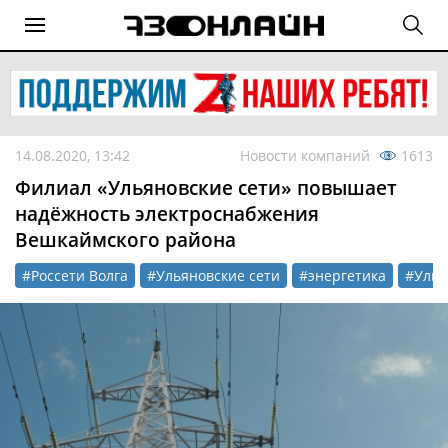
14.08.2020, 13:42
Новости компаний
1613
Филиал «Ульяновские сети» повышает
надёжность электроснабжения
Вешкаймского района
#Россети Волга
#Ульяновские сети
#энергетика
#Улья