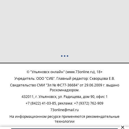
© "Ульяновск онлайн" (www.73online.ru), 18+
Учредитель: ООО "СИБ". Главный редактор: Скворцова Е.В.
Свидетельство СМИ "Эл № ФС77-36684" от 29.06.2009 г. выдано
Роскомнадзором.
432011, г. Ульяновск, ул. Радищева, дом 90, офис 1
+7 (8422) 41-03-85, реклама: +7 (9372) 762-909
73online@mail.ru
На информационном ресурсе применяются рекомендательные
технологии