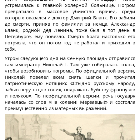
устремилась к главной холерной больнице. Погром
превратился в массовое убийство врачей, среди
которых оказался и доктор Дмитрий Бланк. Его забили
до смерти, приняв по фамилии за немца. Александр
Бланк, родной дед Ленина, тоже был в тот день в
Петербурге, ему повезло. Смерть брата настолько его
потрясла, что он потом год не работал и приходил в
себя.
Утром следующего дня на Сенную площадь отправился
сам император Николай I. Там уже собиралась толпа,
чтобы возобновить погромы. По официальной версии,
Николай повелел всем снять шапки и прочитал
патриотическую нотацию: «Стыдно русскому народу,
забыв веру отцов своих, подражать буйству французов
и поляков». По неофициальной версии, речь государя
началась со слов «На колени! Мерзавцы!» и состояла
преимущественно из матерных выражений.