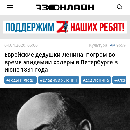
04.04.2020, 06:00
Культура
9659
Еврейские дедушки Ленина: погром во
время эпидемии холеры в Петербурге в
июне 1831 года
#Годы и люди
#Владимир Ленин
#дед Ленина
#Алекс