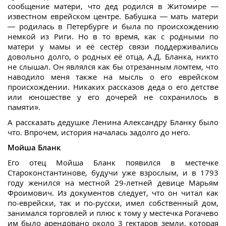
сообщение матери, что дед родился в Житомире —
известном еврейском центре. Бабушка — мать матери
— родилась в Петербурге и была по происхождению
немкой из Риги. Но в то время, как с родными по
матери у мамы и её сестёр связи поддерживались
довольно долго, о родных её отца, А.Д. Бланка, никто
не слышал. Он являлся как бы отрезанным ломтем, что
наводило меня также на мысль о его еврейском
происхождении. Никаких рассказов деда о его детстве
или юношестве у его дочерей не сохранилось в
памяти».
А рассказать дедушке Ленина Александру Бланку было
что. Впрочем, история началась задолго до него.
Мойша Бланк
Его отец Мойша Бланк появился в местечке
Староконстантинове, будучи уже взрослым, и в 1793
году женился на местной 29-летней девице Марьям
Фроимович. Из документов следует, что он читал как
по-еврейски, так и по-русски, имел собственный дом,
занимался торговлей и плюс к тому у местечка Рогачево
им было арендовано около 3 гектаров земли, которая