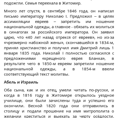
подожгли. Семья переехала в Житомир.
Много лет спустя, в сентябре 1846 года, он написал
письмо императору Николаю I. Предложил – в целях
ассимиляции евреев – запретить им ношение
национальной одежды, а главное - обязать их молиться
в синагогах за российского императора. Он заявил
царю, что «40 лет назад отрекся от евреев», но из-за
«чрезмерно набожной жены», скончавшейся в 1834-м,
принял христианство и получил имя Дмитрий лишь 1
января 1835 года. Николай I полностью согласился с
предложениями «крещеного еврея Бланка», в
результате чего в 1850-м евреям запретили ношение
национальной одежды, а в 1854-м ввели
соответствующий текст молитвы.
Абель и Израиль
Оба сына, как и их отец, умели читать по-русски, и
когда в 1816 году в Житомире открылось уездное
училище, они были зачислены туда и успешно его
окончили. Весной 1820 года они отправились в
столицу и подали прошение на имя митрополита о
желании креститься и выехать за черту осёдлости.