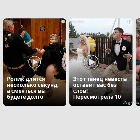
i
i
Ролик длится
Этот танец невесты
несколько секунд,
оставит вас без
а смеяться вы
слов!
будете долго
Пересмотрела 10
раз