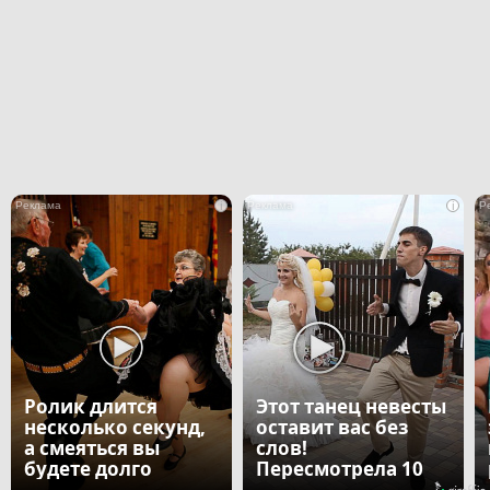
i
i
Ролик длится
Этот танец невесты
несколько секунд,
оставит вас без
а смеяться вы
слов!
будете долго
Пересмотрела 10
раз