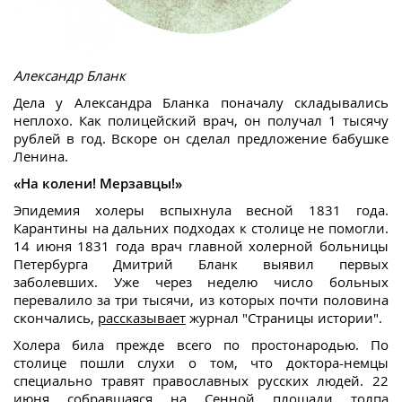
Александр Бланк
Дела у Александра Бланка поначалу складывались
неплохо. Как полицейский врач, он получал 1 тысячу
рублей в год. Вскоре он сделал предложение бабушке
Ленина.
«На колени! Мерзавцы!»
Эпидемия холеры вспыхнула весной 1831 года.
Карантины на дальних подходах к столице не помогли.
14 июня 1831 года врач главной холерной больницы
Петербурга Дмитрий Бланк выявил первых
заболевших. Уже через неделю число больных
перевалило за три тысячи, из которых почти половина
скончались,
рассказывает
журнал "Страницы истории".
Холера била прежде всего по простонародью. По
столице пошли слухи о том, что доктора-немцы
специально травят православных русских людей. 22
июня собравшаяся на Сенной площади толпа