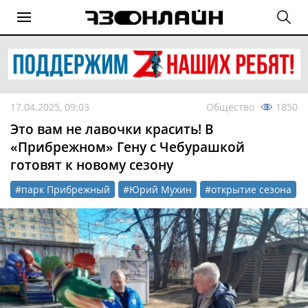
17.04.2025, 09:03
Общество
1850
Это вам не лавочки красить! В
«Прибрежном» Гену с Чебурашкой
готовят к новому сезону
#парк Прибрежный
#Юрий Мухин
#открытие сезона