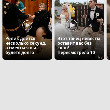
Ролик длится
Этот танец невесты
несколько секунд,
оставит вас без
а смеяться вы
слов!
будете долго
Пересмотрела 10
раз