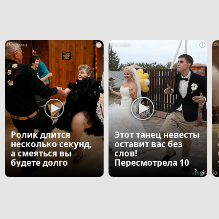
i
i
Ролик длится
Этот танец невесты
несколько секунд,
оставит вас без
а смеяться вы
слов!
будете долго
Пересмотрела 10
раз