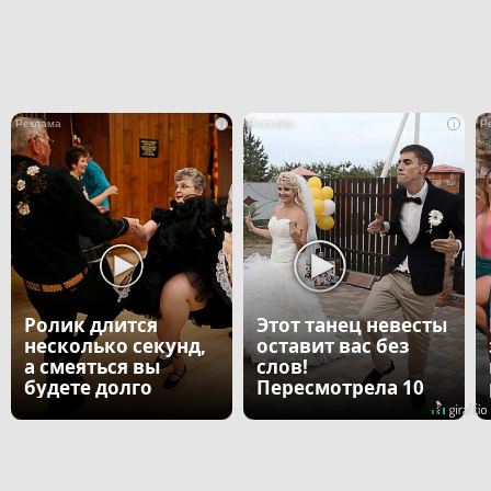
i
i
Ролик длится
Этот танец невесты
несколько секунд,
оставит вас без
а смеяться вы
слов!
будете долго
Пересмотрела 10
раз