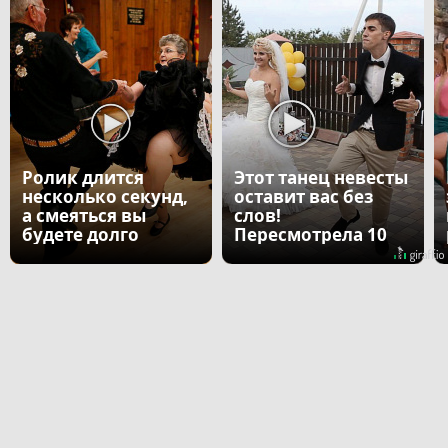
Ролик длится
Этот танец невесты
несколько секунд,
оставит вас без
а смеяться вы
слов!
будете долго
Пересмотрела 10
раз