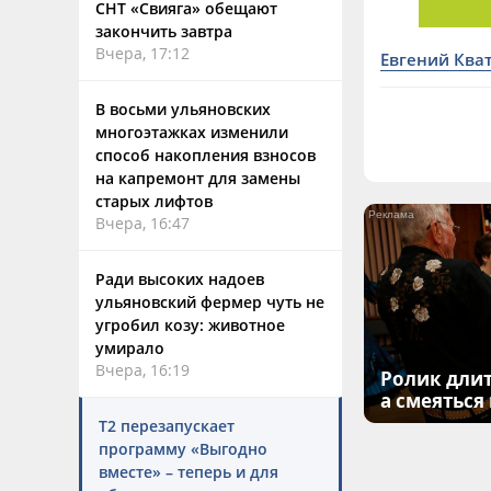
СНТ «Свияга» обещают
закончить завтра
Вчера, 17:12
Евгений Ква
В восьми ульяновских
многоэтажках изменили
способ накопления взносов
на капремонт для замены
старых лифтов
Вчера, 16:47
Ради высоких надоев
ульяновский фермер чуть не
угробил козу: животное
умирало
Вчера, 16:19
Ролик длит
а смеяться
Т2 перезапускает
программу «Выгодно
вместе» – теперь и для