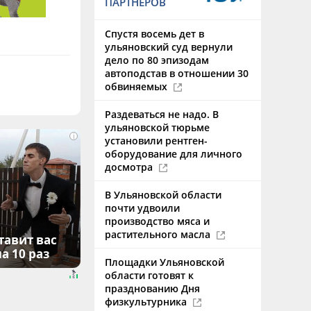
ПАРТНЕРОВ
Спустя восемь дет в
ульяновский суд вернули
дело по 80 эпизодам
автоподстав в отношении 30
обвиняемых
Раздеваться не надо. В
ульяновской тюрьме
i
установили рентген-
оборудование для личного
досмотра
В Ульяновской области
почти удвоили
производство мяса и
растительного масла
тавит вас
а 10 раз
Площадки Ульяновской
области готовят к
празднованию Дня
физкультурника