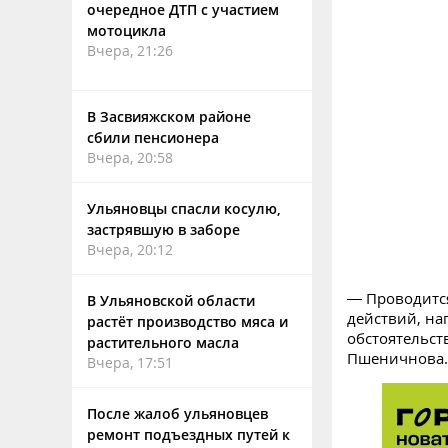
очередное ДТП с участием
мотоцикла
Вчера, 21:26
В Засвияжском районе
сбили пенсионера
Вчера, 20:58
Ульяновцы спасли косулю,
застрявшую в заборе
Вчера, 20:12
— Проводитс
В Ульяновской области
действий, на
растёт производство мяса и
обстоятельст
растительного масла
Пшеничнова.
Вчера, 17:51
После жалоб ульяновцев
ремонт подъездных путей к