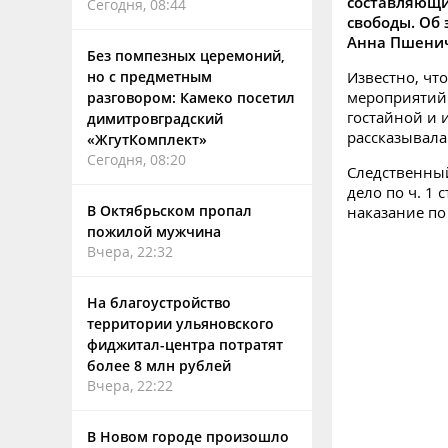
составляющи
Сегодня, 08:44
свободы. Об
Анна Пшени
Без помпезных церемоний,
но с предметным
Известно, чт
мероприятий 
разговором: Камеко посетил
гостайной и 
димитровградский
рассказывала
«ЖгутКомплект»
Сегодня, 08:20
Следственны
дело по ч. 1
В Октябрьском пропал
наказание по
пожилой мужчина
Вчера, 22:32
На благоустройство
территории ульяновского
фиджитал-центра потратят
более 8 млн рублей
Вчера, 22:22
В Новом городе произошло