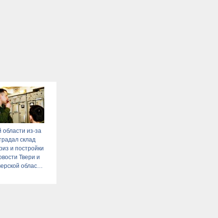
й области из-за
традал склад
из и постройки
овости Твери и
верской области
Afanasy.biz –
новости.