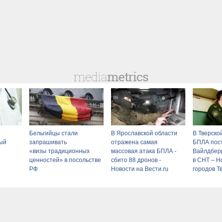
Бельгийцы стали
В Ярославской области
В Тверско
ый
запрашивать
отражена самая
БПЛА пос
«визы традиционных
массовая атака БПЛА -
Вайлдберр
ценностей» в посольстве
сбито 88 дронов -
в СНТ – Н
РФ
Новости на Вести.ru
городов Т
сегодня - 
Тверские 
Новости