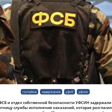
гостайна
задержание
уфсб
уфсин
ФСБ и отдел собственной безопасности УФСИН задержали
тницу службы исполнения наказаний, которая разгласил