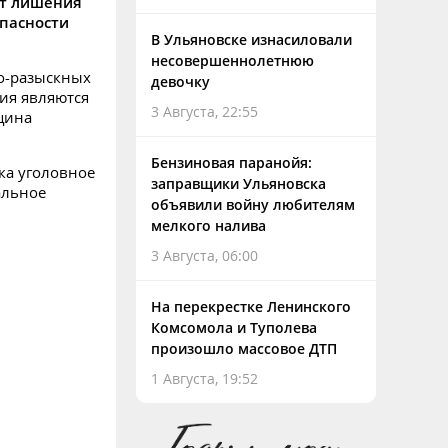
ет лишения
опасности
В Ульяновске изнасиловали
несовершеннолетнюю
но-разыскных
девочку
ния являются
3 Августа, 22:55
щина
Бензиновая паранойя:
ка уголовное
заправщики Ульяновска
альное
объявили войну любителям
мелкого налива
3 Августа, 06:00
На перекрестке Ленинского
Комсомола и Туполева
произошло массовое ДТП
1 Августа, 19:52