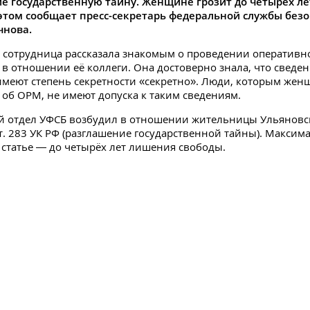
е государственную тайну. Женщине грозит до четырёх л
 этом сообщает пресс-секретарь федеральной службы без
чнова.
о сотрудница рассказала знакомым о проведении оператив
в отношении её коллеги. Она достоверно знала, что сведе
имеют степень секретности «секретно». Люди, которым жен
 об ОРМ, не имеют допуска к таким сведениям.
й отдел УФСБ возбудил в отношении жительницы Ульяновс
 ст. 283 УК РФ (разглашение государственной тайны). Максим
 статье — до четырёх лет лишения свободы.