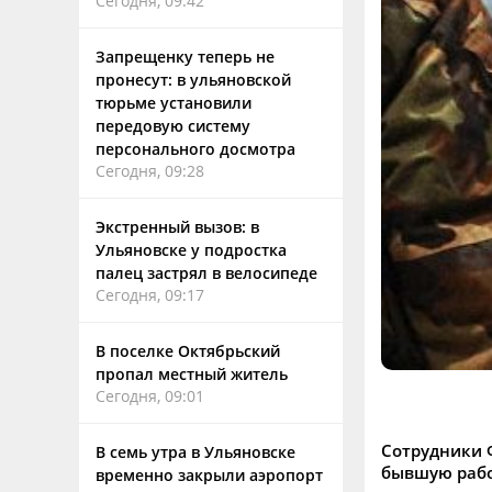
Сегодня, 09:42
Запрещенку теперь не
пронесут: в ульяновской
тюрьме установили
передовую систему
персонального досмотра
Сегодня, 09:28
Экстренный вызов: в
Ульяновске у подростка
палец застрял в велосипеде
Сегодня, 09:17
В поселке Октябрьский
пропал местный житель
Сегодня, 09:01
Сотрудники 
В семь утра в Ульяновске
бывшую рабо
временно закрыли аэропорт