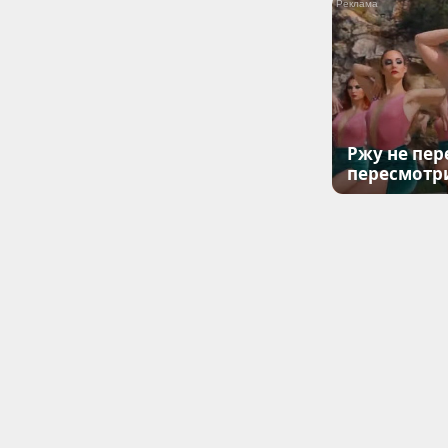
Ржу не пер
пересмотр