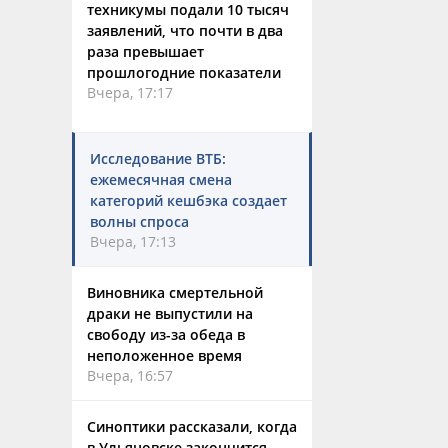
техникумы подали 10 тысяч
заявлений, что почти в два
раза превышает
прошлогодние показатели
Вчера, 17:17
Исследование ВТБ:
ежемесячная смена
категорий кешбэка создает
волны спроса
Вчера, 17:13
Виновника смертельной
драки не выпустили на
свободу из-за обеда в
неположенное время
Вчера, 16:57
Синоптики рассказали, когда
в Ульяновске закончится