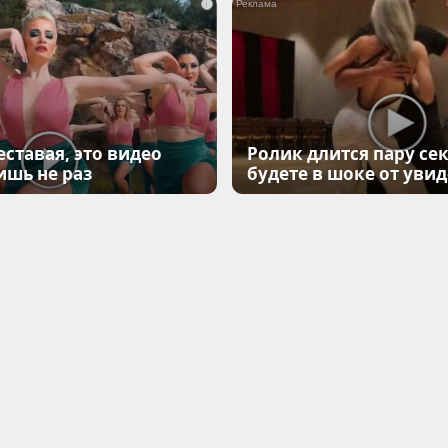
i
еставая, это видео
Ролик длится пару сек
ишь не раз
будете в шоке от уви