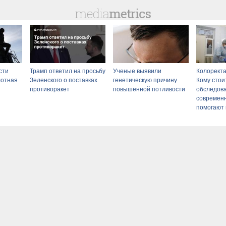
сти
Трамп ответил на просьбу
Ученые выявили
Колоректа
лотная
Зеленского о поставках
генетическую причину
Кому стои
противоракет
повышенной потливости
обследова
современ
помогают
недуг?