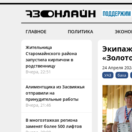
ГЛАВНОЕ
ПОЛИТИКА
ЭКОНО
Экипаж 
Жительница
Старомайнского района
«Золото
запустила кирпичом в
родственницу
24 Апреля 2024
Вчера, 22:51
УАЗ
баха
Алиментщика из Засвияжья
отправили на
принудительные работы
Вчера, 21:46
В многоэтажках региона
заменят более 500 лифтов