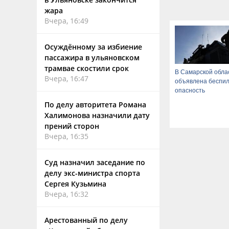
жара
Вчера, 16:49
Осуждённому за избиение
пассажира в ульяновском
трамвае скостили срок
В Самарской обла
Вчера, 16:47
объявлена беспи
опасность
По делу авторитета Романа
Халимонова назначили дату
прений сторон
Вчера, 16:35
Суд назначил заседание по
делу экс-министра спорта
Сергея Кузьмина
Вчера, 16:32
Арестованный по делу