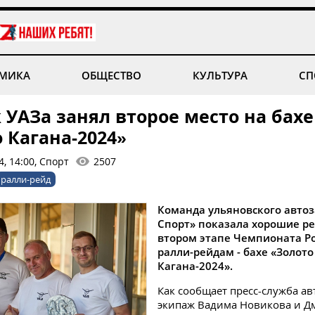
МИКА
ОБЩЕСТВО
КУЛЬТУРА
СП
УАЗа занял второе место на бахе
 Кагана-2024»
, 14:00, Спорт
2507
ралли-рейд
Команда ульяновского автоз
Спорт» показала хорошие ре
втором этапе Чемпионата Ро
ралли-рейдам - бахе «Золото
Кагана-2024».
Как сообщает пресс-служба ав
экипаж Вадима Новикова и Д