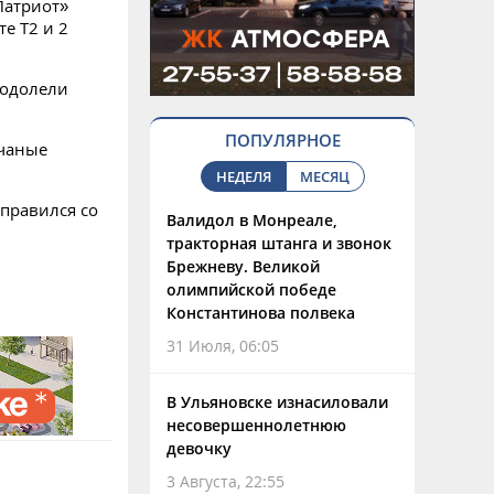
Патриот»
те Т2 и 2
еодолели
ПОПУЛЯРНОЕ
счаные
НЕДЕЛЯ
МЕСЯЦ
правился со
Валидол в Монреале,
тракторная штанга и звонок
Брежневу. Великой
олимпийской победе
Константинова полвека
31 Июля, 06:05
В Ульяновске изнасиловали
несовершеннолетнюю
девочку
3 Августа, 22:55