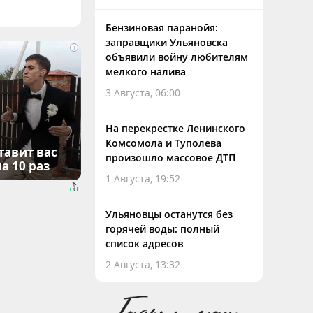
Бензиновая паранойя:
заправщики Ульяновска
i
объявили войну любителям
мелкого налива
3 Августа, 06:00
На перекрестке Ленинского
Комсомола и Туполева
тавит вас
произошло массовое ДТП
а 10 раз
1 Августа, 19:52
Ульяновцы останутся без
горячей воды: полный
список адресов
2 Августа, 13:32