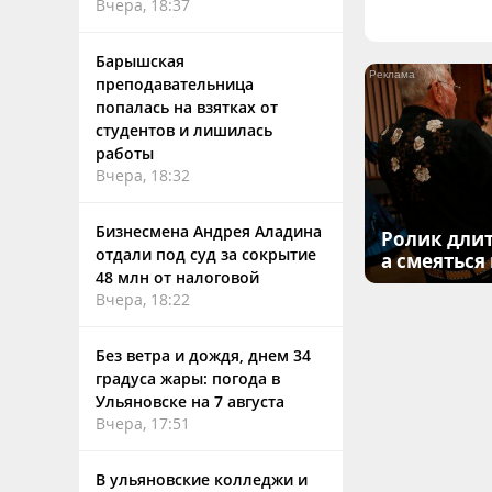
Вчера, 18:37
Барышская
преподавательница
попалась на взятках от
студентов и лишилась
работы
Вчера, 18:32
Бизнесмена Андрея Аладина
Ролик длит
отдали под суд за сокрытие
а смеяться
48 млн от налоговой
Вчера, 18:22
Без ветра и дождя, днем 34
градуса жары: погода в
Ульяновске на 7 августа
Вчера, 17:51
В ульяновские колледжи и