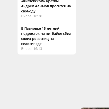
«Кизяевской» братвы
Андрей Алымов просится на
свободу
Вчера, 16:26
В Павловке 15-летний
подросток на питбайке сбил
своих ровесниц на
велосипеде
Вчера, 16:13