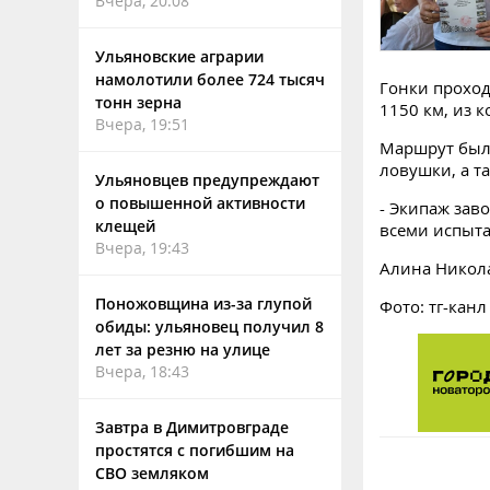
Вчера, 20:08
Ульяновские аграрии
намолотили более 724 тысяч
Гонки проход
тонн зерна
1150 км, из к
Вчера, 19:51
Маршрут был
ловушки, а т
Ульяновцев предупреждают
о повышенной активности
- Экипаж зав
клещей
всеми испыта
Вчера, 19:43
Алина Никол
Поножовщина из-за глупой
Фото: тг-кан
обиды: ульяновец получил 8
лет за резню на улице
Вчера, 18:43
Завтра в Димитровграде
простятся с погибшим на
СВО земляком