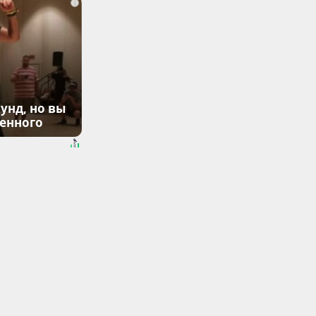
i
унд, но вы
денного