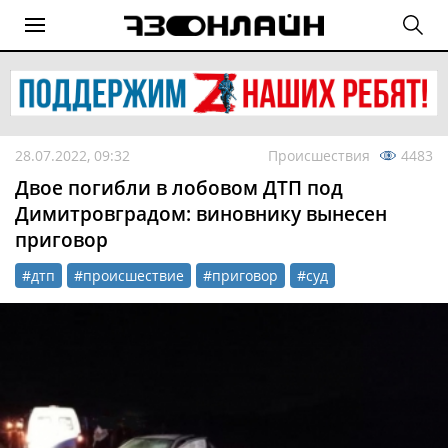
28.07.2022, 09:32
Происшествия
4483
Двое погибли в лобовом ДТП под
Димитровградом: виновнику вынесен
приговор
#дтп
#происшествие
#приговор
#суд