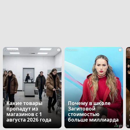
i
i
Какие товары
Почему в школе
пропадут из
Загитовой
магазинов с 1
стоимостью
августа 2026 года
больше миллиарда
некому