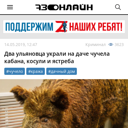
14.05.2019, 12:47
Криминал
3623
Два ульяновца украли на даче чучела
кабана, косули и ястреба
#чучело
#кража
#дачный дом