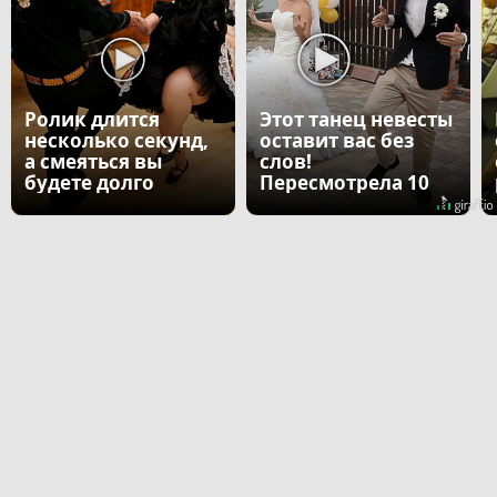
Ролик длится
Этот танец невесты
несколько секунд,
оставит вас без
а смеяться вы
слов!
будете долго
Пересмотрела 10
раз