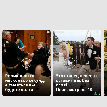
i
i
Ролик длится
Этот танец невесты
несколько секунд,
оставит вас без
а смеяться вы
слов!
будете долго
Пересмотрела 10
раз