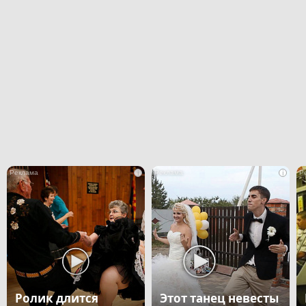
i
i
Ролик длится
Этот танец невесты