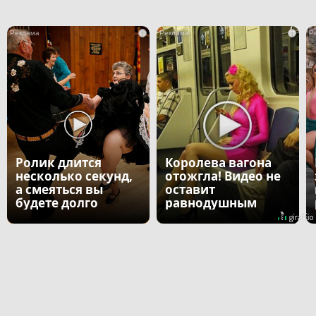
i
i
Ролик длится
Королева вагона
несколько секунд,
отожгла! Видео не
а смеяться вы
оставит
будете долго
равнодушным