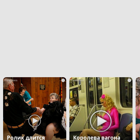
i
i
Ролик длится
Королева вагона