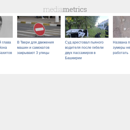
 глава
В Твери для движения
Суд арестовал пьяного
Названа п
йона
машин и самокатов
водителя после гибели
зумеры не
Вахитов
закрывают 3 улицы
двух пассажиров в
работать
Башкирии