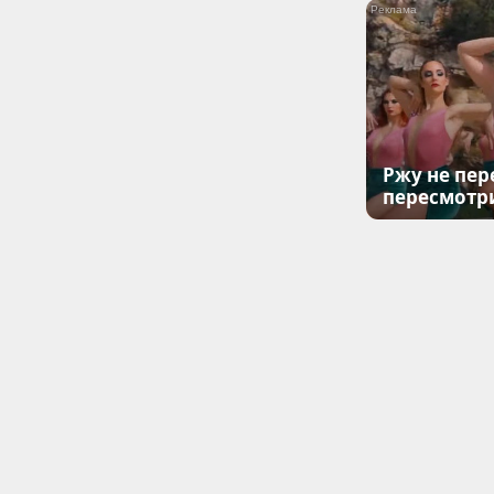
Ржу не пер
пересмотр