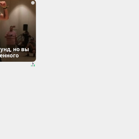
i
унд, но вы
денного