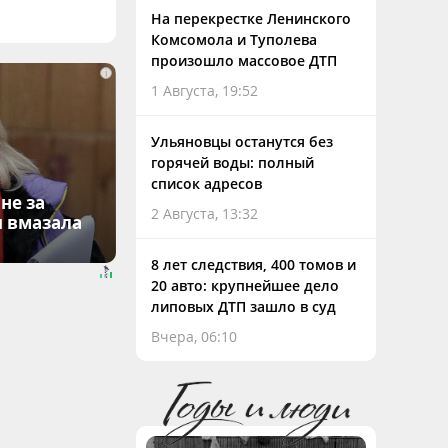
На перекрестке Ленинского
Комсомола и Туполева
произошло массовое ДТП
i
1 Августа, 19:52
Ульяновцы останутся без
горячей воды: полный
список адресов
не за
2 Августа, 13:32
я вмазала
8 лет следствия, 400 томов и
20 авто: крупнейшее дело
липовых ДТП зашло в суд
Вчера, 06:10