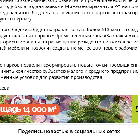
 министр экономического развития и промышленности рег
ом году была подана заявка в Минэкономразвития РФ на по
федерального бюджета на создание технопарков, которая п
ю экспертизу.
ьного бюджета будет направлено чуть более 613 млн на созд
ндустриальных парков «Промышленная зона «Заволжье» и 
т ориентированы на размещение резидентов из числа рег
ей мебели и позволят создать не менее 200 новых рабочих м
о парков позволит сформировать новые точки промышленн
личить количество субъектов малого и среднего предприни
еменные условия для развития производства.
аева
Поделись новостью в социальных сетях