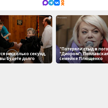
i
"Потеряли стыд в пого
ся несколько секунд,
"Диором": Поплавска
 вы будете долго
семейке Плющенко