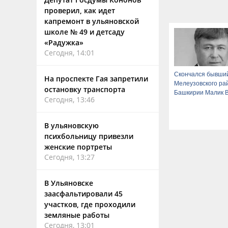
проверил, как идет
капремонт в ульяновской
школе № 49 и детсаду
«Радужка»
Сегодня, 14:01
Скончался бывший
На проспекте Гая запретили
Мелеузовского ра
остановку транспорта
Башкирии Малик 
Сегодня, 13:46
В ульяновскую
психбольницу привезли
женские портреты
Сегодня, 13:27
В Ульяновске
заасфальтировали 45
участков, где проходили
земляные работы
Сегодня, 13:01