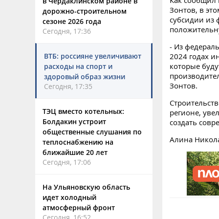
Как сообщил
в Чердаклинском районе в
Зонтов, в эт
дорожно-строительном
субсидии из 
сезоне 2026 года
положительну
Сегодня, 17:36
- Из федерал
ВТБ: россияне увеличивают
2024 годах и
которые буду
расходы на спорт и
производител
здоровый образ жизни
Зонтов.
Сегодня, 17:35
Строительств
ТЭЦ вместо котельных:
регионе, уве
Болдакин устроит
создать совр
общественные слушания по
Алина Никол
теплоснабжению на
ближайшие 20 лет
Сегодня, 17:06
На Ульяновскую область
идет холодный
атмосферный фронт
Сегодня, 16:52