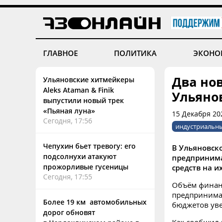
ГЛАВНОЕ
ПОЛИТИКА
ЭКОНО
Два но
Ульяновские хитмейкеры
Aleks Ataman & Finik
Ульяно
выпустили новый трек
«Пьяная луна»
15 Декабря 20
Сегодня, 17:56
индустриальн
Чепухин бьет тревогу: его
В Ульяновск
подсолнухи атакуют
предпринима
прожорливые гусеницы
средств на и
Сегодня, 17:55
Объём финан
предпринимат
Более 19 км автомобильных
бюджетов уве
дорог обновят