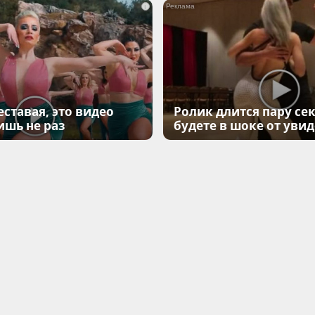
i
еставая, это видео
Ролик длится пару сек
ишь не раз
будете в шоке от уви