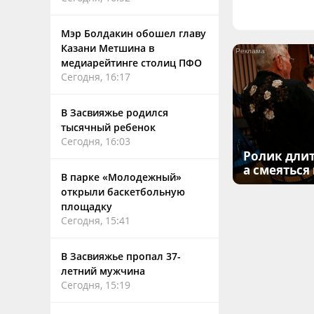
Мэр Болдакин обошел главу
Казани Метшина в
медиарейтинге столиц ПФО
Сегодня, 16:17
В Засвияжье родился
тысячный ребенок
Сегодня, 16:03
Ролик длит
а смеяться
В парке «Молодежный»
открыли баскетбольную
площадку
Сегодня, 15:41
В Засвияжье пропал 37-
летний мужчина
Сегодня, 15:19