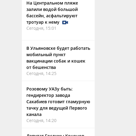
На Центральном пляже
залили водой большой
бассейн, асфальтируют
тротуар к нему
Сегодня, 15:01
В Ульяновске будет работать
мобильный пункт
вакцинации собак и кошек
от бешенства
Сегодня, 14:25
Розовому УАЗу быть:
гендиректор завода
Сахабиев готовит гламурную
тачку для ведущей Первого
канала
Сегодня, 14:20
Депутат Госдумы Кононов