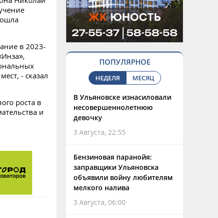
иона Николай
лучение
рошла
ание в 2023-
«Инза»,
ПОПУЛЯРНОЕ
иональных
ест, - сказал
НЕДЕЛЯ
МЕСЯЦ
В Ульяновске изнасиловали
ого роста в
несовершеннолетнюю
мательства и
девочку
3 Августа, 22:55
Бензиновая паранойя:
заправщики Ульяновска
объявили войну любителям
мелкого налива
3 Августа, 06:00