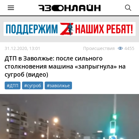
31.12.2020, 13:01
Происшествия
4455
ДТП в Заволжье: после сильного
столкновения машина «запрыгнула» на
сугроб (видео)
#ДТП
#сугроб
#заволжье