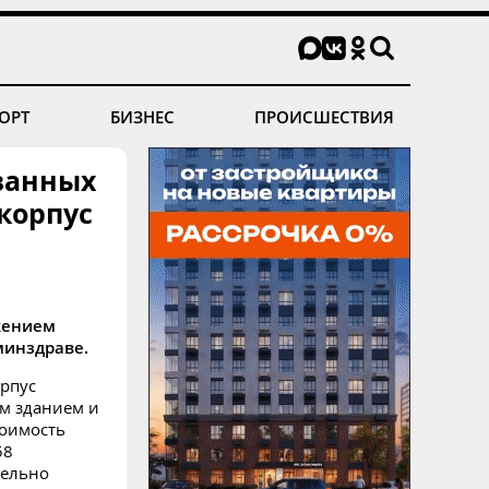
ОРТ
БИЗНЕС
ПРОИСШЕСТВИЯ
ванных
корпус
жением
минздраве.
орпус
м зданием и
тоимость
58
тельно