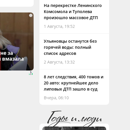
На перекрестке Ленинского
Комсомола и Туполева
i
произошло массовое ДТП
1 Августа, 19:52
Ульяновцы останутся без
горячей воды: полный
не за
список адресов
я вмазала
2 Августа, 13:32
8 лет следствия, 400 томов и
20 авто: крупнейшее дело
липовых ДТП зашло в суд
Вчера, 06:10