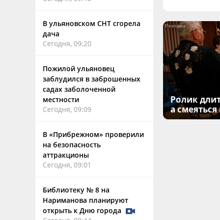
В ульяновском СНТ сгорела
дача
Сегодня, 09:20
Пожилой ульяновец
заблудился в заброшенных
садах заболоченной
Ролик длит
местности
а смеяться
Сегодня, 09:09
В «Прибрежном» проверили
на безопасность
аттракционы
Сегодня, 09:01
Библиотеку № 8 на
Нариманова планируют
открыть к Дню города