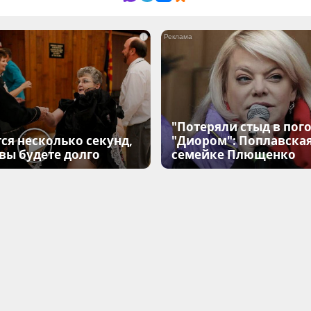
i
"Потеряли стыд в пого
ся несколько секунд,
"Диором": Поплавска
 вы будете долго
семейке Плющенко