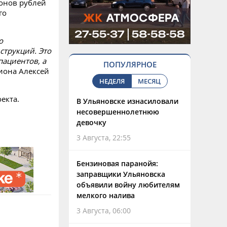
онов рублей
го
о
трукций. Это
пациентов, а
ПОПУЛЯРНОЕ
иона Алексей
НЕДЕЛЯ
МЕСЯЦ
екта.
В Ульяновске изнасиловали
несовершеннолетнюю
девочку
3 Августа, 22:55
Бензиновая паранойя:
заправщики Ульяновска
объявили войну любителям
мелкого налива
3 Августа, 06:00