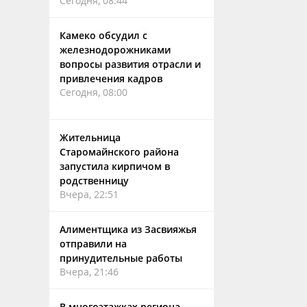
Сегодня, 08:44
Камеко обсудил с
железнодорожниками
вопросы развития отрасли и
привлечения кадров
Сегодня, 08:00
Жительница
Старомайнского района
запустила кирпичом в
родственницу
Вчера, 22:51
Алиментщика из Засвияжья
отправили на
принудительные работы
Вчера, 21:46
В многоэтажках региона