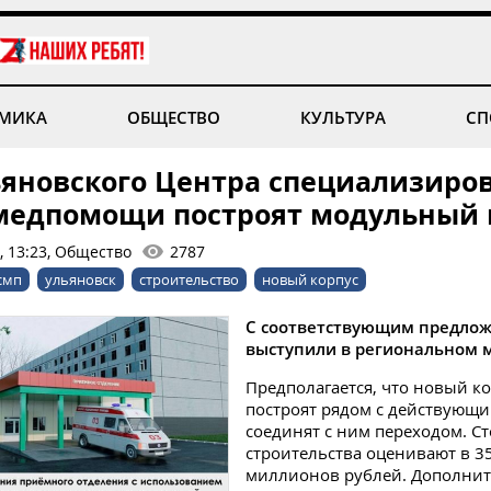
МИКА
ОБЩЕСТВО
КУЛЬТУРА
СП
ьяновского Центра специализиро
медпомощи построят модульный 
, 13:23, Общество
2787
смп
ульяновск
строительство
новый корпус
С соответствующим предло
выступили в региональном 
Предполагается, что новый к
построят рядом с действующи
соединят с ним переходом. С
строительства оценивают в 3
миллионов рублей. Дополни