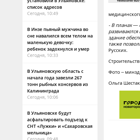
установили в Ульяновске:
список адресов
Сегодня, 10:49
медицинског
- В планах —
В Инзе пьяный мужчина во
развиваются
сне навалился всем телом на
здание обесп
маленькую девочку:
также позвол
ребенок задохнулся и умер
Русских.
Сегодня, 10:33
Строительств
В Ульяновскую область с
Фото – минзд
начала года завезли 267
Ольга Шестак
тонн рыбных консервов из
Калининграда
Сегодня, 10:06
В Ульяновске будут
асфальтировать подъезд к
СНТ «Лужки» и «Сахаровская
мельница»
Сегодня, 09:48