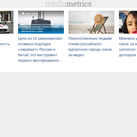
Цепь из 19 американских
Переполненные людьми
Мужчина у
ность
атомных подлодок
пляжи российского
секса, за
«окружает» Россию и
курортного города сняли
заплатил 
Китай: это инструмент
на видео
долларов
первого массированного
удара