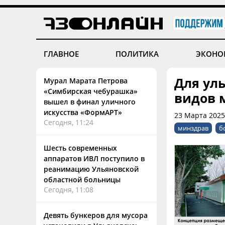
ГЛАВНОЕ
ПОЛИТИКА
ЭКОНО
Для ул
Мурал Марата Петрова
«Симбирская чебурашка»
видов 
вышел в финал уличного
искусства «ФормАРТ»
23 Марта 2025
Сегодня, 11:24
минздрав
б
Шесть современных
аппаратов ИВЛ поступило в
реанимацию Ульяновской
областной больницы
Сегодня, 11:08
Девять бункеров для мусора