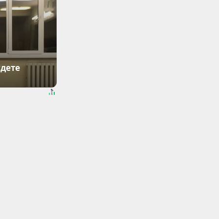
удете