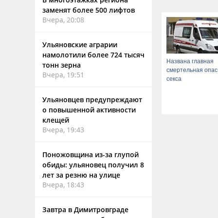
заменят более 500 лифтов
Вчера, 20:08
Ульяновские аграрии
намолотили более 724 тысяч
Названа главная
тонн зерна
смертельная опас
Вчера, 19:51
секса
Ульяновцев предупреждают
о повышенной активности
клещей
Вчера, 19:43
Поножовщина из-за глупой
обиды: ульяновец получил 8
лет за резню на улице
Вчера, 18:43
Завтра в Димитровграде