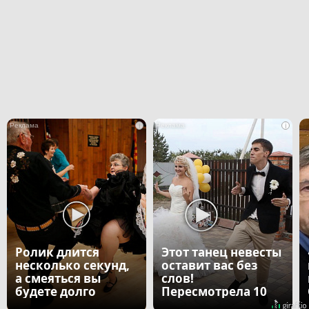
i
i
Ролик длится
Этот танец невесты
несколько секунд,
оставит вас без
а смеяться вы
слов!
будете долго
Пересмотрела 10
раз