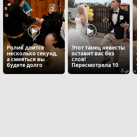
Ролик длится
Этот танец невесты
несколько секунд,
оставит вас без
а смеяться вы
слов!
будете долго
Пересмотрела 10
раз