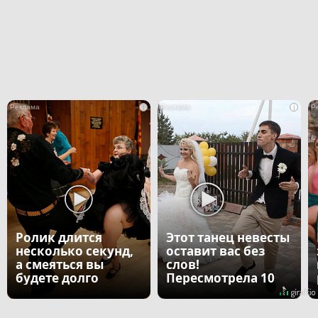
i
i
Ролик длится
Этот танец невесты
несколько секунд,
оставит вас без
а смеяться вы
слов!
будете долго
Пересмотрела 10
раз