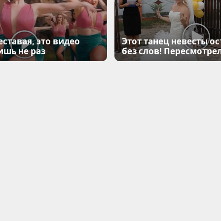
еставая, это видео
Этот танец невесты ос
ишь не раз
без слов! Пересмотрел