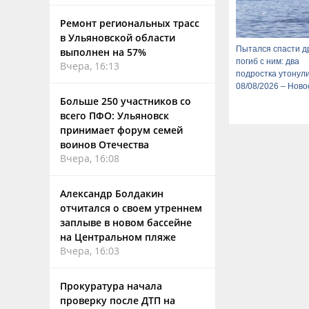
Ремонт региональных трасс
в Ульяновской области
Пытался спасти др
выполнен на 57%
погиб с ним: два
Вчера, 16:13
подростка утонули
08/08/2026 – Ново
Больше 250 участников со
всего ПФО: Ульяновск
принимает форум семей
воинов Отечества
Вчера, 16:08
Александр Болдакин
отчитался о своем утреннем
заплыве в новом бассейне
на Центральном пляже
Вчера, 16:03
Прокуратура начала
проверку после ДТП на