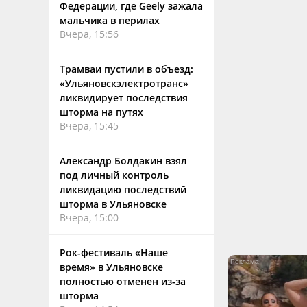
Федерации, где Geely зажала
мальчика в перилах
Вчера, 15:56
Трамваи пустили в объезд:
«Ульяновскэлектротранс»
ликвидирует последствия
шторма на путях
Вчера, 15:45
Александр Болдакин взял
под личный контроль
ликвидацию последствий
шторма в Ульяновске
Вчера, 15:00
Рок-фестиваль «Наше
время» в Ульяновске
полностью отменен из-за
шторма