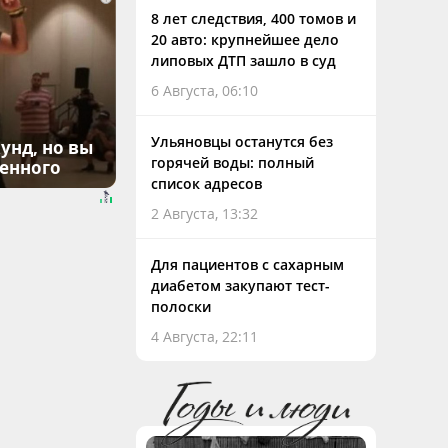
8 лет следствия, 400 томов и
20 авто: крупнейшее дело
липовых ДТП зашло в суд
6 Августа, 06:10
Ульяновцы останутся без
унд, но вы
горячей воды: полный
денного
список адресов
2 Августа, 13:32
Для пациентов с сахарным
диабетом закупают тест-
полоски
4 Августа, 22:11