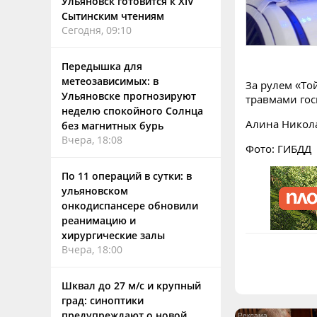
Ульяновск готовится к XIV
Сытинским чтениям
Сегодня, 09:10
Передышка для
метеозависимых: в
За рулем «То
Ульяновске прогнозируют
травмами гос
неделю спокойного Солнца
Алина Никол
без магнитных бурь
Вчера, 18:08
Фото: ГИБДД
По 11 операций в сутки: в
ульяновском
онкодиспансере обновили
реанимацию и
хирургические залы
Вчера, 18:00
Шквал до 27 м/с и крупный
град: синоптики
предупреждают о новой