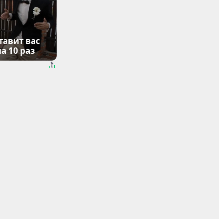
тавит вас
а 10 раз