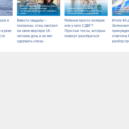
уга и
Вместо свадьбы –
Ребенок просто холерик
Итоги 40-
похороны: отец смотрел
или у него СДВГ?
Зеленског
 в реке
на свою мертвую 16-
Простые тесты, которые
принужден
сти
летнюю дочь и не мог
помогут разобраться
ответила 
сдержать слезы
разбор п
операции 
военкора 