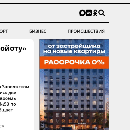
ОРТ
БИЗНЕС
ПРОИСШЕСТВИЯ
Тойоту»
 в Заволжском
ись две
 восемь
 №53 по
общает
лем