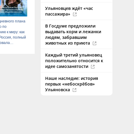
Ульяновцев ждёт «час
пассажира»
дневного плана
В Госдуме предложили
о по
выдавать корм и лежанки
ию к миру: как
людям, забравшим
Россия, полный
животных из приюта
ровала
Украины от
Коца
Каждый третий ульяновец
положительно относится к
идее самозанятости
Наше наследие: история
первых «небоскрёбов»
Ульяновска