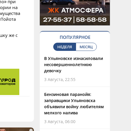
ло» при
тории на
имущества
«Тойота
шку же с
ПОПУЛЯРНОЕ
НЕДЕЛЯ
МЕСЯЦ
В Ульяновске изнасиловали
несовершеннолетнюю
девочку
3 Августа, 22:55
Бензиновая паранойя:
заправщики Ульяновска
объявили войну любителям
мелкого налива
3 Августа, 06:00
i