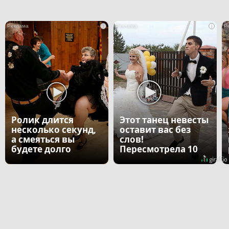
i
i
Ролик длится
Этот танец невесты
несколько секунд,
оставит вас без
а смеяться вы
слов!
будете долго
Пересмотрела 10
раз