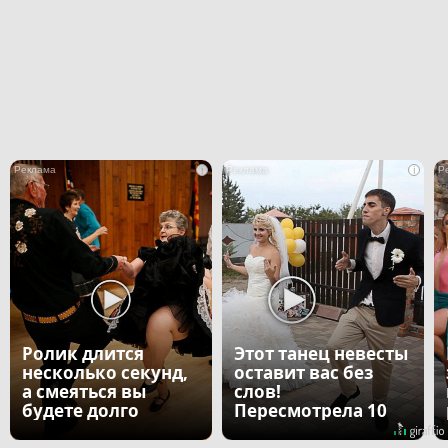
i
i
Ролик длится
Этот танец невесты
несколько секунд,
оставит вас без
а смеяться вы
слов!
будете долго
Пересмотрела 10
раз