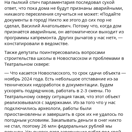
На пылкий спич парламентария последовал сухой
ответ, что пока дома не будут признаны аварийными,
никакого переселения случиться не может: «Подайте
документы в город! Никто же этого до сих пор не
сделал, Василий Анатольевич. Потому что, когда дом
признаётся аварийным, он автоматически выходит из
программы капремонта. Других рычагов у нас нет», —
констатировали в ведомстве.
Также депутаты поинтересовались вопросами
строительства школы в Новоспасском и проблемами в
Театральном сквере:
— Что касается Новоспасского, то срок сдачи объекта —
ноябрь 2024 года. Есть небольшое отставание из-за
технических недоработок в документации. Будем
ускорять подрядчиков, работать в 2-3 смены. По
Театральному скверу ситуация такая, что этот объект
реализовывался с задержками. Из-за того что у нас
подключились археологи, работы были
приостановлены и завершить в срок их не удалось по
погодным условиям. Закапывать деньги в снег никто
не стал, поэтому 26 млн федеральных рублей мы
вернули. Ульяновск взял завершение работ под свой