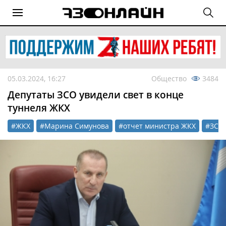
05.03.2024, 16:27
Общество
3484
Депутаты ЗСО увидели свет в конце
туннеля ЖКХ
#ЖКХ
#Марина Симунова
#отчет министра ЖКХ
#ЗСО