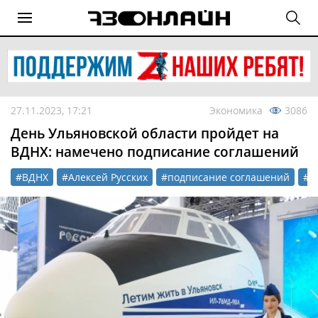
27.11.2023, 17:21
Экономика
3086
День Ульяновской области пройдет на
ВДНХ: намечено подписание соглашений
#ВДНХ
#Алексей Русских
#подписание соглашений
#т