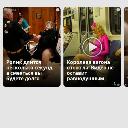
i
i
Ролик длится
Королева вагона
несколько секунд,
отожгла! Видео не
а смеяться вы
оставит
будете долго
равнодушным