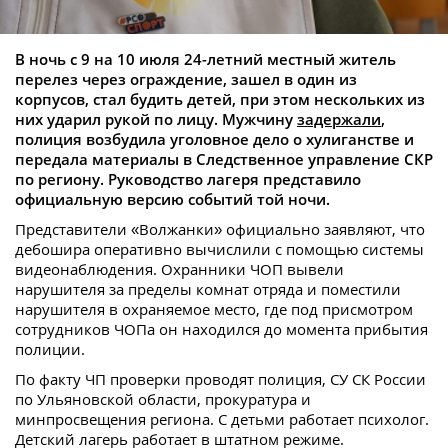
В ночь с 9 на 10 июля 24-летний местный житель
перелез через ограждение, зашел в один из
корпусов, стал будить детей, при этом нескольких из
них ударил рукой по лицу. Мужчину
задержали
,
полиция возбудила уголовное дело о хулиганстве и
передала материалы в Следственное управление СКР
по региону. Руководство лагеря представило
официальную версию событий той ночи.
Представители «Волжанки» официально заявляют, что
дебошира оперативно вычислили с помощью системы
видеонаблюдения. Охранники ЧОП вывели
нарушителя за пределы комнат отряда и поместили
нарушителя в охраняемое место, где под присмотром
сотрудников ЧОПа он находился до момента прибытия
полиции.
По факту ЧП проверки проводят полиция, СУ СК России
по Ульяновской области, прокуратура и
минпросвещения региона. С детьми работает психолог.
Детский лагерь работает в штатном режиме.