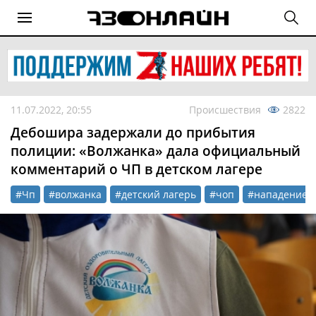
11.07.2022, 20:55
Происшествия
2822
Дебошира задержали до прибытия
полиции: «Волжанка» дала официальный
комментарий о ЧП в детском лагере
#Чп
#волжанка
#детский лагерь
#чоп
#нападение