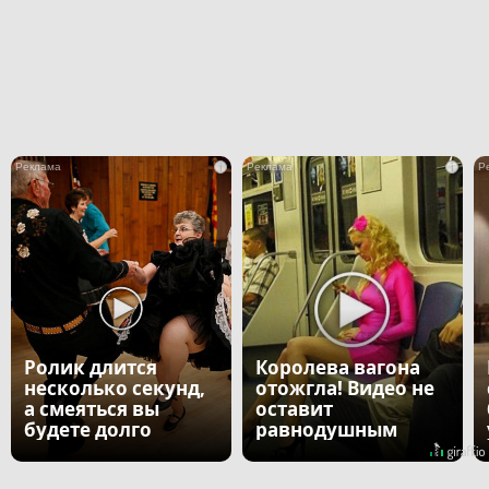
i
i
Ролик длится
Королева вагона
несколько секунд,
отожгла! Видео не
а смеяться вы
оставит
будете долго
равнодушным