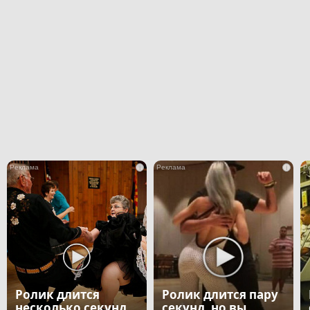
i
i
Ролик длится
Ролик длится пару
несколько секунд,
секунд, но вы