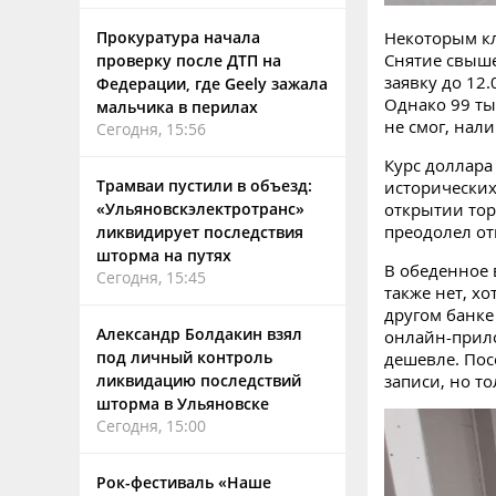
Некоторым кл
Прокуратура начала
Снятие свыше
проверку после ДТП на
заявку до 12
Федерации, где Geely зажала
Однако 99 ты
мальчика в перилах
не смог, нал
Сегодня, 15:56
Курс доллара
Трамваи пустили в объезд:
исторически
открытии тор
«Ульяновскэлектротранс»
преодолел от
ликвидирует последствия
шторма на путях
В обеденное 
Сегодня, 15:45
также нет, х
другом банке
Александр Болдакин взял
онлайн-прило
под личный контроль
дешевле. Пос
записи, но то
ликвидацию последствий
шторма в Ульяновске
Сегодня, 15:00
Рок-фестиваль «Наше