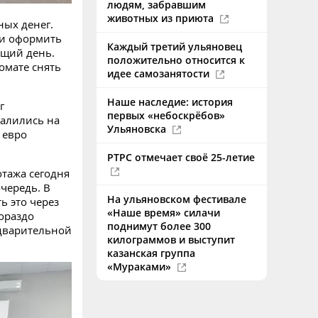
людям, забравшим
животных из приюта
ных денег.
ли оформить
Каждый третий ульяновец
ющий день.
положительно относится к
омате снять
идее самозанятости
Наше наследие: история
г
первых «небоскрёбов»
алились на
Ульяновска
 евро
РТРС отмечает своё 25-летие
отажа сегодня
очередь. В
На ульяновском фестивале
ь это через
«Наше время» силачи
ораздо
поднимут более 300
едварительной
килограммов и выступит
казанская группа
«Мураками»