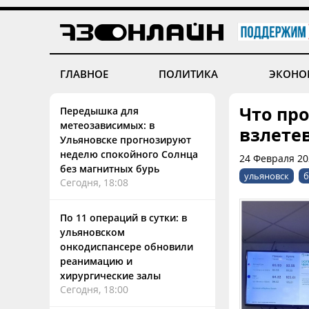
ГЛАВНОЕ
ПОЛИТИКА
ЭКОНО
Что про
Передышка для
метеозависимых: в
взлете
Ульяновске прогнозируют
неделю спокойного Солнца
24 Февраля 20
без магнитных бурь
ульяновск
б
Сегодня, 18:08
По 11 операций в сутки: в
ульяновском
онкодиспансере обновили
реанимацию и
хирургические залы
Сегодня, 18:00