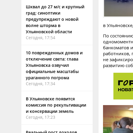
Шквал до 27 м/с и крупный
град: синоптики
предупреждают о новой
в Ульяновске
волне шторма в
Ульяновской области
По состоянию
Сегодня, 17:54
одномоментно
банкоматов 
10 поврежденных домов и
работников, 
отключение света: глава
не зафиксиро
Ульяновска озвучил
развитию соб
официальные масштабы
ураганного погрома
Сегодня, 17:34
В Ульяновске появится
комиссия по рекультивации
и консервации земель
Сегодня, 17:23
Реальный рост доходов