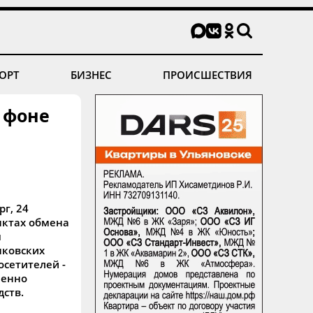
ОРТ
БИЗНЕС
ПРОИСШЕСТВИЯ
 фоне
рг, 24
нктах обмена
м
нковских
сетителей -
менно
дств.