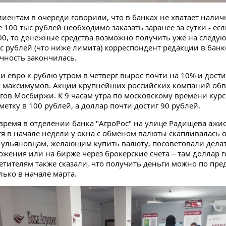
иентам в очереди говорили, что в банках не хватает налич
 100 тыс рублей необходимо заказать заранее за сутки - ес
.00, то денежные средства возможно получить уже на следу
с рублей (что ниже лимита) корреспондент редакции в банк
ичность закончилась.
 и евро к рублю утром в четверг вырос почти на 10% и дости
х максимумов. Акции крупнейших российских компаний обв
гов Мосбиржи. К 9 часам утра по московскому времени курс
метку в 100 рублей, а доллар почти достиг 90 рублей.
время в отделении банка "АгроРос" на улице Радищева ажи
отя в начале недели у окна с обменом валюты скапливалась 
 ульяновцам, желающим купить валюту, посоветовали делат
жения или на бирже через брокерские счета – там доллар г
етителям также сказали, что получить деньги можно по пр
лько в начале марта.