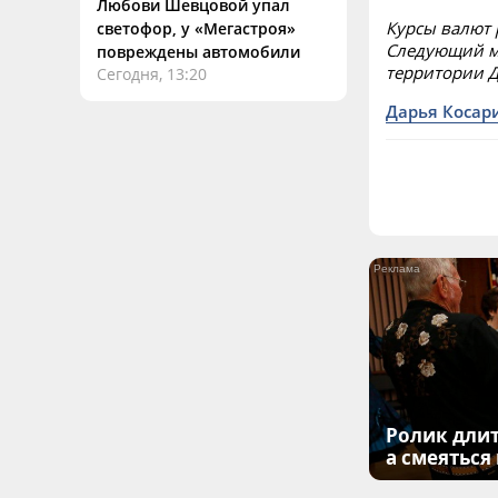
Любови Шевцовой упал
Курсы валют 
светофор, у «Мегастроя»
Следующий м
повреждены автомобили
территории Д
Сегодня, 13:20
Дарья Косар
Ролик длит
а смеяться