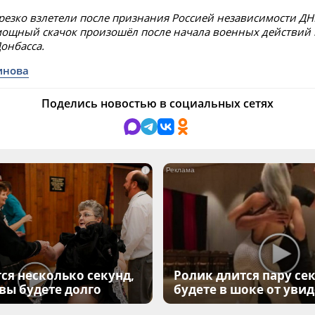
резко взлетели после признания Россией независимости ДН
ощный скачок произошёл после начала военных действий 
онбасса.
инова
Поделись новостью в социальных сетях
i
ся несколько секунд,
Ролик длится пару сек
 вы будете долго
будете в шоке от уви