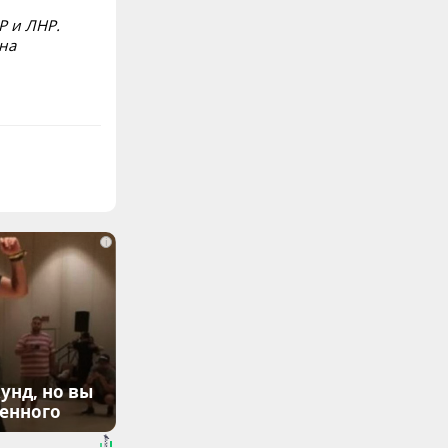
Р и ЛНР.
на
i
унд, но вы
денного