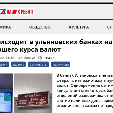
МИКА
ОБЩЕСТВО
КУЛЬТУРА
СП
исходит в ульяновских банках на
вшего курса валют
22, 14:45, Экономика
18412
анки
валюта
банкоматы
наличные
В банках Ульяновска в четве
февраля, нет ажиотажа в пу
валют. Одновременно с эти
консультанты некоторых ба
отделений разворачивают по
снятие наличных денег вре
ограничено, в кассах нет сре