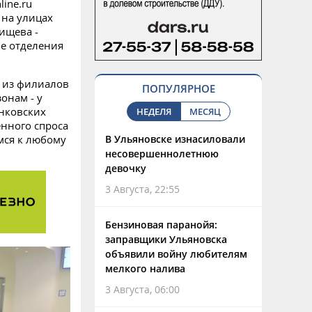
ine.ru
 на улицах
ищева -
е отделения
м из филиалов
ПОПУЛЯРНОЕ
онам - у
нковских
НЕДЕЛЯ
МЕСЯЦ
нного спроса
мся к любому
В Ульяновске изнасиловали
несовершеннолетнюю
девочку
3 Августа, 22:55
Бензиновая паранойя:
заправщики Ульяновска
объявили войну любителям
мелкого налива
3 Августа, 06:00