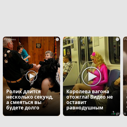
i
i
Ролик длится
Королева вагона
несколько секунд,
отожгла! Видео не
а смеяться вы
оставит
будете долго
равнодушным