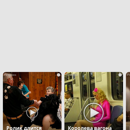
i
i
Ролик длится
Королева вагона