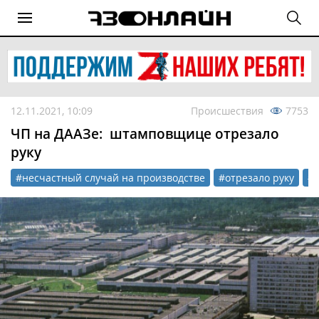
12.11.2021, 10:09
Происшествия
7753
ЧП на ДААЗе: штамповщице отрезало
руку
#несчастный случай на производстве
#отрезало руку
#