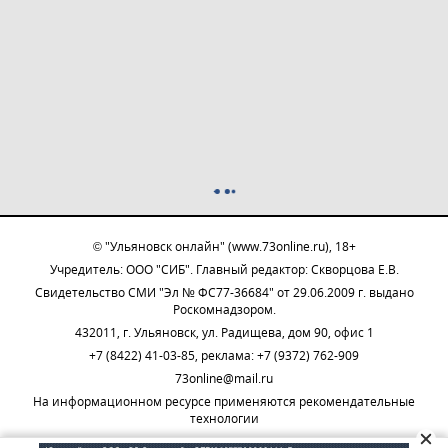
© "Ульяновск онлайн" (www.73online.ru), 18+
Учредитель: ООО "СИБ". Главный редактор: Скворцова Е.В.
Свидетельство СМИ "Эл № ФС77-36684" от 29.06.2009 г. выдано
Роскомнадзором.
432011, г. Ульяновск, ул. Радищева, дом 90, офис 1
+7 (8422) 41-03-85, реклама: +7 (9372) 762-909
73online@mail.ru
На информационном ресурсе применяются рекомендательные
технологии