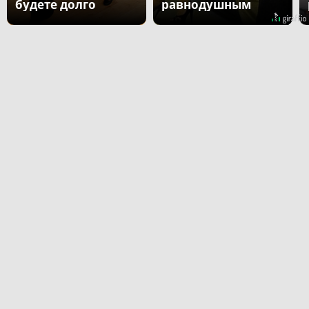
будете долго
равнодушным