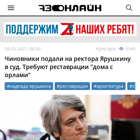
04.05.2021, 06:00
Культура
5549
Чиновники подали на ректора Ярушкину
в суд. Требуют реставрации "дома с
орлами"
#надежда ярушкина
#реставрация
#архитектура
#УлГ