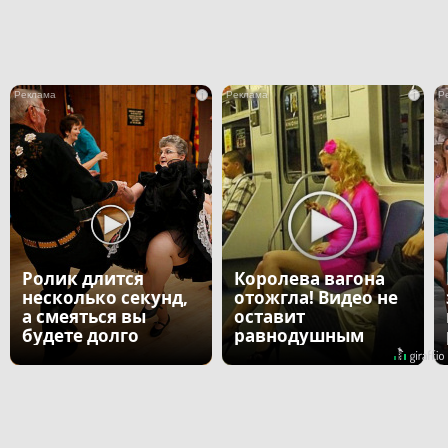
i
i
Ролик длится
Королева вагона
несколько секунд,
отожгла! Видео не
а смеяться вы
оставит
будете долго
равнодушным