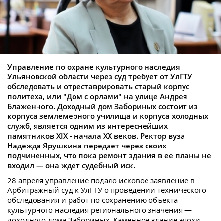
Управление по охране культурного наследия
Ульяновской области через суд требует от УлГТУ
обследовать и отреставрировать старый корпус
политеха, или "Дом с орлами" на улице Андрея
Блаженного. Доходный дом Забориных состоит из
корпуса землемерного училища и корпуса холодных
служб, является одним из интереснейших
памятников XIX - начала XX веков. Ректор вуза
Надежда Ярушкина передает через своих
подчиненных, что пока ремонт здания в ее планы не
входил — она ждет судебный иск.
28 апреля управление подало исковое заявление в
Арбитражный суд к УлГТУ о проведении технического
обследования и работ по сохранению объекта
культурного наследия регионального значения
—
доходного дома Забориных. Каменное здание эпохи