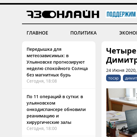
ГЛАВНОЕ
ПОЛИТИКА
ЭКОНО
Четыре
Передышка для
метеозависимых: в
Димитр
Ульяновске прогнозируют
неделю спокойного Солнца
24 Июня 2020,
без магнитных бурь
тосэр
димит
Сегодня, 18:08
По 11 операций в сутки: в
ульяновском
онкодиспансере обновили
реанимацию и
хирургические залы
Сегодня, 18:00