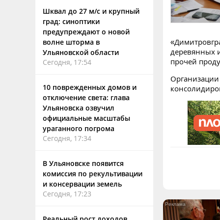
Шквал до 27 м/с и крупный
град: синоптики
предупреждают о новой
«Димитровгра
волне шторма в
деревянных и
Ульяновской области
прочей проду
Сегодня, 17:54
Организации 
10 поврежденных домов и
консолидиров
отключение света: глава
Ульяновска озвучил
официальные масштабы
ураганного погрома
Сегодня, 17:34
В Ульяновске появится
комиссия по рекультивации
и консервации земель
Сегодня, 17:23
Реальный рост доходов