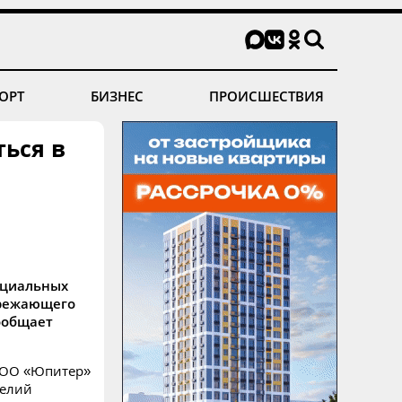
ОРТ
БИЗНЕС
ПРОИСШЕСТВИЯ
ься в
нциальных
ережающего
сообщает
ООО «Юпитер»
делий