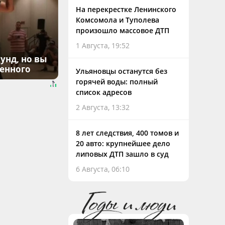
На перекрестке Ленинского
Комсомола и Туполева
произошло массовое ДТП
1 Августа, 19:52
унд, но вы
денного
Ульяновцы останутся без
горячей воды: полный
список адресов
2 Августа, 13:32
8 лет следствия, 400 томов и
20 авто: крупнейшее дело
липовых ДТП зашло в суд
6 Августа, 06:10