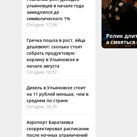
ульяновцев в начале года
замедлился до
символического 1%
Сегодня, 17:08
Ролик длит
Гречка пошла в рост, яйца
а смеяться
дешевеют: сколько стоит
собрать продуктовую
корзину в Ульяновске в
начале августа
Сегодня, 16:52
Дизель в Ульяновске стоит
на 11 рублей меньше, чем в
среднем по стране
Сегодня, 16:35
Аэропорт Баратаевка
скорректировал расписание
после ночных ограничений