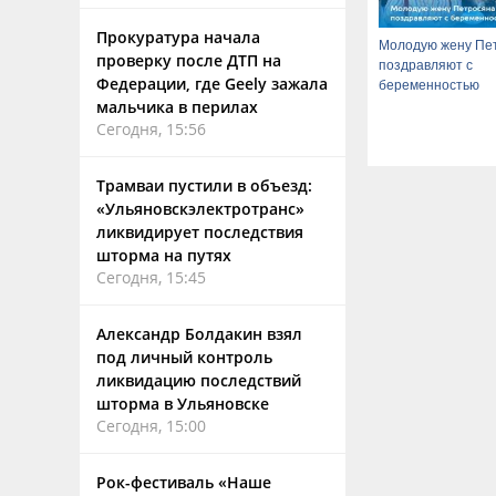
Прокуратура начала
Молодую жену Пе
проверку после ДТП на
поздравляют с
Федерации, где Geely зажала
беременностью
мальчика в перилах
Сегодня, 15:56
Трамваи пустили в объезд:
«Ульяновскэлектротранс»
ликвидирует последствия
шторма на путях
Сегодня, 15:45
Александр Болдакин взял
под личный контроль
ликвидацию последствий
шторма в Ульяновске
Сегодня, 15:00
Рок-фестиваль «Наше