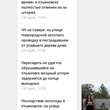
время» в Ульяновске
полностью отменен из-за
шторма
Сегодня, 14:54
ЧП на Севере: на улице
Новгородской затопило
проводку в пострадавшем
от упавшего дерева доме
Сегодня, 14:38
Пересидеть не удастся:
обрушившийся на
Ульяновск мощный шторм
задержится до конца
выходных
Сегодня, 13:28
Последствия непогоды в
Ульяновске: на улице