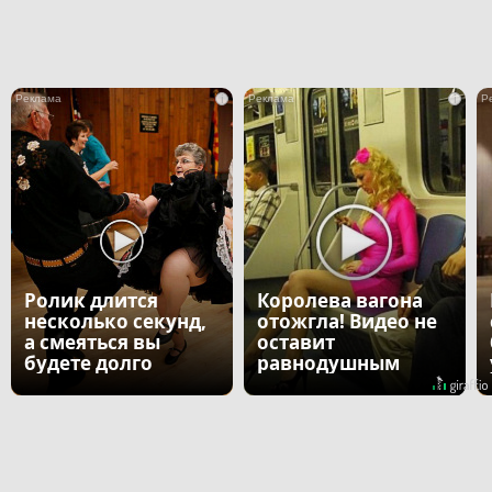
i
i
Ролик длится
Королева вагона
несколько секунд,
отожгла! Видео не
а смеяться вы
оставит
будете долго
равнодушным