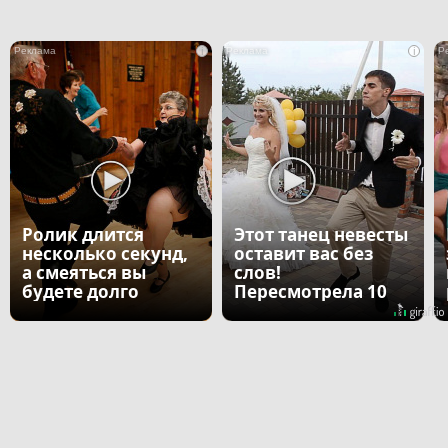
i
i
Ролик длится
Этот танец невесты
несколько секунд,
оставит вас без
а смеяться вы
слов!
будете долго
Пересмотрела 10
раз