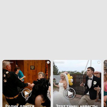
i
i
Ролик длится
Этот танец невесты