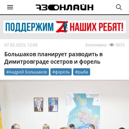
07.02.2023, 12:06
Экономика
3033
Большаков планирует разводить в
Димитровграде осетров и форель
#Андрей Большаков
#форель
#рыба