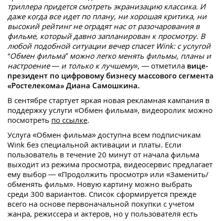
триллера придется смотреть экранизацию классика. И
даже когда все идет по плану, ни хорошая критика, ни
высокий рейтинг не оградят нас от разочарования в
фильме, который давно запланирован к просмотру. В
любой подобной ситуации вечер спасет Wink: с услугой
“Обмен фильма” можно легко менять фильмы, планы и
настроение — и только к лучшему»,
— отметила
вице-
президент по цифровому бизнесу массового сегмента
«Ростелекома» Диана Самошкина.
В сентябре стартует яркая новая рекламная кампания в
поддержку услуги «Обмен фильма», видеоролик можно
посмотреть
по ссылке
.
Услуга «Обмен фильма» доступна всем подписчикам
Wink без специальной активации и платы. Если
пользователь в течение 20 минут от начала фильма
выходит из режима просмотра, видеосервис предлагает
ему выбор — «Продолжить просмотр» или «Заменить/
обменять фильм». Новую картину можно выбрать
среди 300 вариантов. Список сформируется прежде
всего на основе первоначальной покупки с учетом
жанра, режиссера и актеров, но у пользователя есть