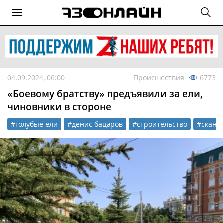
04.09.2024, 06:00
Происшествия
6773
«Боевому братству» предъявили за ели,
чиновники в стороне
#голубые ели
#денис бацаров
#строительство
#сканд