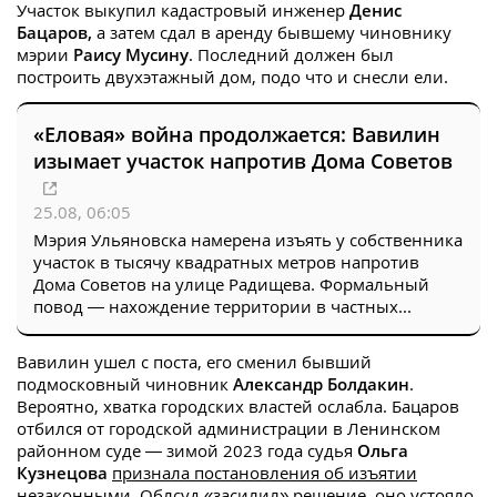
Участок выкупил кадастровый инженер
Денис
Бацаров,
а затем сдал в аренду бывшему чиновнику
мэрии
Раису Мусину
. Последний должен был
построить двухэтажный дом, подо что и снесли ели.
«Еловая» война продолжается: Вавилин
изымает участок напротив Дома Советов
25.08, 06:05
Мэрия Ульяновска намерена изъять у собственника
участок в тысячу квадратных метров напротив
Дома Советов на улице Радищева. Формальный
повод — нахождение территории в частных...
Вавилин ушел с поста, его сменил бывший
подмосковный чиновник
Александр Болдакин
.
Вероятно, хватка городских властей ослабла. Бацаров
отбился от городской администрации в Ленинском
районном суде — зимой 2023 года судья
Ольга
Кузнецова
признала постановления об изъятии
незаконными
. Облсуд
«засилил»
решение, оно
устояло