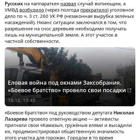
Русских
на «аппаратке»
назвал
случай вопиющим, а
УМВД
возбудило
(через полгода
прекратило
) уголовное
дело по ч. 3 ст. 260 УК РФ (незаконная вырубка зелёных
насаждений). Нюанс ситуации заключался в том, что
разрешение на снос деревьев необходимо получать
лишь на муниципальной земле. А этот участок в
частной собственности.
Еловая война под окнами Заксобрания.
«Боевое братство» провело свои посадки
16.12, 13:45
«Боевое братство» под руководством депутата
Николая
Лазарева
провело ответную акцию — активисты
пригнали свои «Камазы», гружёные елями и высадили
их, продемонстрировал общественную значимость
этого участка для горожан. Городом в то время