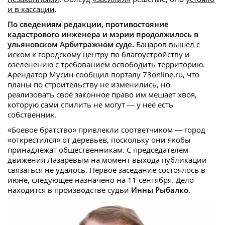
и в кассации
.
По сведениям редакции, противостояние
кадастрового инженера и мэрии продолжилось в
ульяновском Арбитражном суде.
Бацаров
вышел с
иском
к городскому центру по благоустройству и
озеленению с требованием освободить территорию.
Арендатор Мусин сообщил порталу 73online.ru, что
планы по строительству не изменились, но
реализовать своё законное право им мешает хвоя,
которую сами спилить не могут — у неё есть
собственник.
«Боевое братство» привлекли соответчиком — город
«открестился» от деревьев, поскольку они якобы
принадлежат общественникам. С председателем
движения Лазаревым на момент выхода публикации
связаться не удалось. Первое заседание состоялось в
июне, следующее назначено на 11 сентября. Дело
находится в производстве судьи
Инны Рыбалко
.