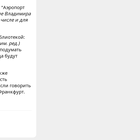
 "Аэропорт
ие Владимира
 числе и для
блиотекой:
им. ред.)
 подумать
да будут
кже
сть
Если говорить
Франкфурт.