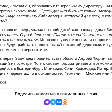
асиво,
- сказал он, обращаясь к генеральному директору ОАО
ергею Наконечному. –
Здесь должно быть не только наслед
а. Надо сделать эту библиотеку интересной для всех, в том
тей.
в свою очередь, указал на свободный «пятачок» рядом с би
сь рояль, Сергей Сергеевич (Панчин, глава Ульяновска – пр
ться на нем играть».
Морозов шутку не оценил и попросил
 как будут работать волонтеры «Спортивной державы», и ку
а самолеты в перспективе.
с первый зампред правительства области Андрей Тюрин, та
вший на осмотре. По его словам, рассматривается возможно
рейсов в Екатеринбург, Минводы, Сочи, Краснодар, Питер. 
ных перелетах, то в основном это Германия - Мюнхен или 
ков
Поделись новостью в социальных сетях