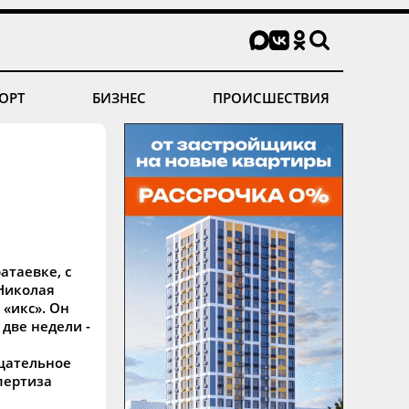
ОРТ
БИЗНЕС
ПРОИСШЕСТВИЯ
атаевке, с
Николая
 «икс». Он
две недели -
цательное
пертиза