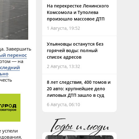
На перекрестке Ленинского
Комсомола и Туполева
произошло массовое ДТП
1 Августа, 19:52
Ульяновцы останутся без
да. Завершить
горячей воды: полный
ый перенос
список адресов
потом — на
2 Августа, 13:32
следний
льно
честь
8 лет следствия, 400 томов и
20 авто: крупнейшее дело
липовых ДТП зашло в суд
6 Августа, 06:10
е успели
удования.