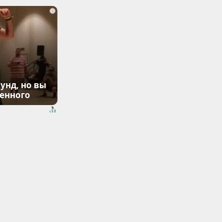
i
унд, но вы
денного