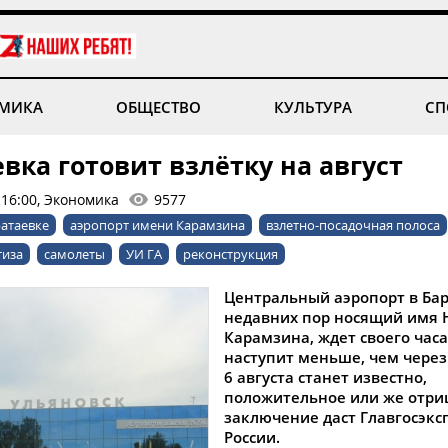
МИКА
ОБЩЕСТВО
КУЛЬТУРА
СП
вка готовит взлётку на август
 16:00, Экономика
9577
ратаевке
аэропорт имени Карамзина
взлетно-посадочная полоса
тиза
самолеты
УИ ГА
реконструкция
Центральный аэропорт в Бар
недавних пор носящий имя 
Карамзина, ждет своего часа
наступит меньше, чем через 
6 августа станет известно,
положительное или же отри
заключение даст Главгосэкс
России.