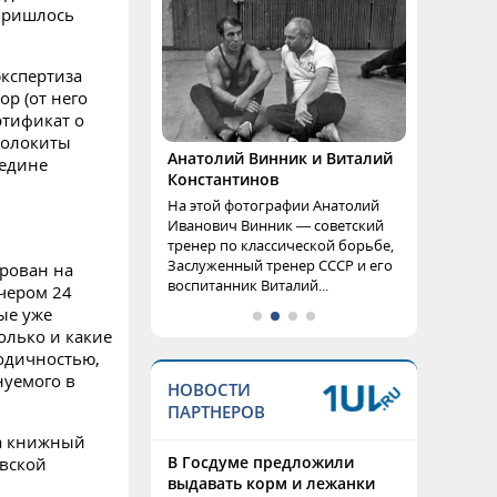
 пришлось
экспертиза
р (от него
ртификат о
волокиты
Анатолий Винник и Виталий
редине
Константинов
На этой фотографии Анатолий
Иванович Винник — советский
тренер по классической борьбе,
Заслуженный тренер СССР и его
рован на
воспитанник Виталий...
ечером 24
ые уже
олько и какие
одичностью,
нуемого в
НОВОСТИ
ПАРТНЕРОВ
на книжный
В Госдуме предложили
овской
выдавать корм и лежанки