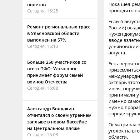
Пока шел рем
полетов
проводить по
Сегодня, 16:25
Если 6 авгус
Ремонт региональных трасс
России) выда
в Ульяновской области
нужен докуме
выполнен на 57%
вводе взлетн
Сегодня, 16:13
ульяновский 
августа.
Больше 250 участников со
Есть вероятн
всего ПФО: Ульяновск
приземлиться
принимает форум семей
международны
воинов Отечества
октябрь этог
Сегодня, 16:08
июля, поручи
принимали у 
именно самол
нужно прораб
Александр Болдакин
народе «рука
отчитался о своем утреннем
заплыве в новом бассейне
Осматривая 
на Центральном пляже
уголок на вт
Сегодня, 16:03
области.