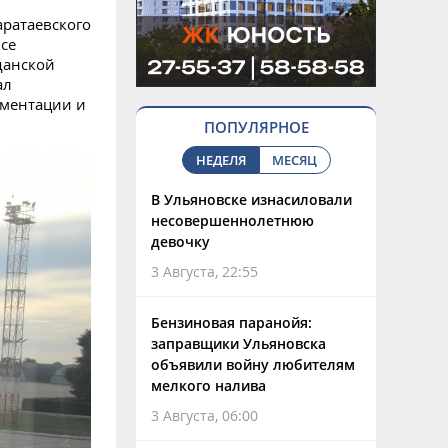
аратаевского
се
данской
ал
ументации и
ПОПУЛЯРНОЕ
НЕДЕЛЯ
МЕСЯЦ
В Ульяновске изнасиловали
несовершеннолетнюю
девочку
3 Августа, 22:55
Бензиновая паранойя:
заправщики Ульяновска
объявили войну любителям
мелкого налива
3 Августа, 06:00