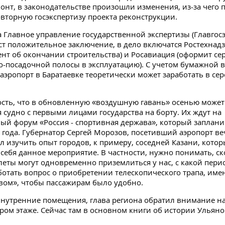
онт, в законодательстве произошли изменения, из-за чего
вторную госэкспертизу проекта реконструкции.
та Главное управление государственной экспертизы (Главгос
ст положительное заключение, в дело включатся Ростехнадзо
нт об окончании строительства) и Росавиация (оформит се
о-посадочной полосы в эксплуатацию). С учетом бумажной 
аэропорт в Баратаевке теоретически может заработать в се
ость, что в обновленную «воздушную гавань» осенью может
 судно с первыми лицами государства на борту. Их ждут на
й форум «Россия - спортивная держава», который заплани
о года. Губернатор Сергей Морозов, посетивший аэропорт в
л изучить опыт городов, к примеру, соседней Казани, котор
себя данное мероприятие. В частности, нужно понимать, ск
еты могут одновременно приземлиться у нас, с какой пери
отать вопрос о приобретении телескопического трапа, име
вом», чтобы пассажирам было удобно.
внутренние помещения, глава региона обратил внимание 
ором этаже. Сейчас там в основном книги об истории Ульян