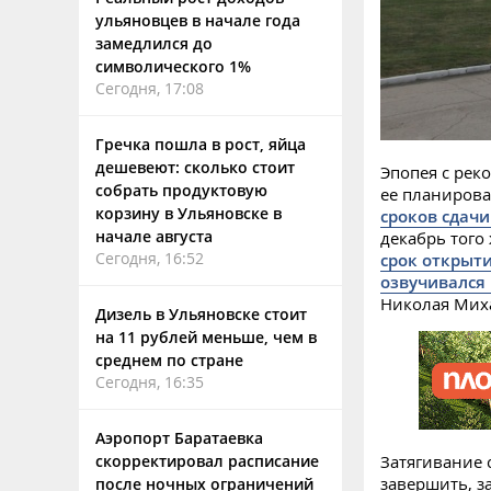
ульяновцев в начале года
замедлился до
символического 1%
Сегодня, 17:08
Гречка пошла в рост, яйца
дешевеют: сколько стоит
Эпопея с рек
собрать продуктовую
ее планирова
корзину в Ульяновске в
сроков сдачи
начале августа
декабрь того 
Сегодня, 16:52
срок открыт
озвучивался 
Николая Миха
Дизель в Ульяновске стоит
на 11 рублей меньше, чем в
среднем по стране
Сегодня, 16:35
Аэропорт Баратаевка
скорректировал расписание
Затягивание 
завершить, з
после ночных ограничений