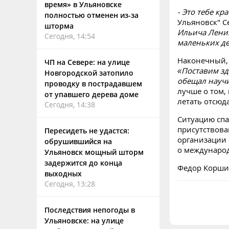
время» в Ульяновске
- Это тебе кр
полностью отменен из-за
Ульяновск" С
шторма
Ильича Ленин
Сегодня, 14:54
маленьких де
Наконечный, 
ЧП на Севере: на улице
«Поставим зде
Новгородской затопило
обещал научи
проводку в пострадавшем
лучше о том,
от упавшего дерева доме
летать отсюд
Сегодня, 14:38
Ситуацию спа
присутствова
Пересидеть не удастся:
организации 
обрушившийся на
о международ
Ульяновск мощный шторм
задержится до конца
Федор Корши
выходных
Сегодня, 13:28
Последствия непогоды в
Ульяновске: на улице