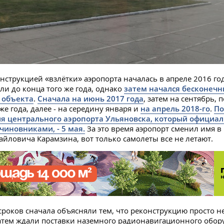
онструкцией «взлётки» аэропорта началась в апреле 2016 го
ли до конца того же года, однако
затем начался бесконечн
 объекта
.
Сначала на июнь 2017 года
, затем на сентябрь, 
же года, далее - на середину января и
на апрель 2018-го
.
По
ия центрального аэропорта Ульяновска, который официа
чиновниками, - 5 мая.
За это время аэропорт сменил имя в 
йловича Карамзина, вот только самолеты все не летают.
сроков сначала объясняли тем, что реконструкцию просто н
атем ждали поставки наземного радионавигационного обор