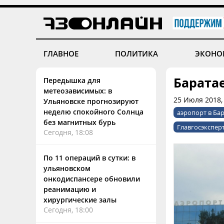
ГЛАВНОЕ
ПОЛИТИКА
ЭКОНО
Баратае
Передышка для
метеозависимых: в
25 Июля 2018,
Ульяновске прогнозируют
неделю спокойного Солнца
аэропорт в Ба
без магнитных бурь
Главгосэкспер
Сегодня, 18:08
По 11 операций в сутки: в
ульяновском
онкодиспансере обновили
реанимацию и
хирургические залы
Сегодня, 18:00