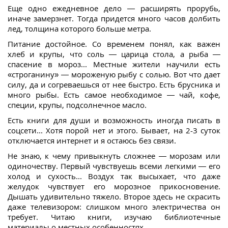
Еще одно ежедневное дело — расширять прорубь,
иначе замерзнет. Тогда придется много часов долбить
лед, толщина которого больше метра.
Питание достойное. Со временем понял, как важен
хлеб и крупы, что соль — царица стола, а рыба —
спасение в мороз... Местные жители научили есть
«строганину» — мороженую рыбу с солью. Вот что дает
силу, да и согреваешься от нее быстро. Есть брусника и
много рыбы. Есть самое необходимое — чай, кофе,
специи, крупы, подсолнечное масло.
Есть книги для души и возможность иногда писать в
соцсети... Хотя порой нет и этого. Бывает, на 2-3 суток
отключается интернет и я остаюсь без связи.
Не знаю, к чему привыкнуть сложнее — морозам или
одиночеству. Первый чувствуешь всеми легкими — его
холод и сухость... Воздух так высыхает, что даже
желудок чувствует его морозное прикосновение.
Дышать удивительно тяжело. Второе здесь не скрасить
даже телевизором: слишком много электричества он
требует. Читаю книги, изучаю библиотечные
материалы о местных особенностях.