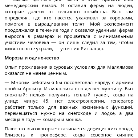
менеджерский вызов. Я оставил ферму на людей,
которые далеки от сельского хозяйства. Бык сам
определял, где кто пасется, ухаживал за коровами,
помогал в выращивании телят. Мой эксперимент
продолжался в течение года и оказался удачным: ферма
выросла в размерах и процветала с минимальным
участием человека — он лишь следил за тем, чтобы
животных не украли, — уточнил Ринальдо.
Морозы и одиночество
Опыт проживания в суровых условиях для Маллямова
оказался не менее ценным.
— Многим ребятам я бы посоветовал наряду с армией
пройти Арктику. Из мальчика она делает мужчину. Быт
сложный: нельзя получить теплый туалет, когда на
улице минус 45, нет электроэнергии, генератор
работает только для важных жизненных функций,
перемещаться нужно на снегоходе и лодке, а два
месяца в году — комары и мошка.
Плюс это высокогорье: сказывается дефицит кислорода,
близость к тропосфере, когда северное сияние