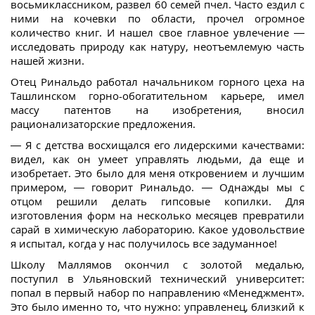
восьмиклассником, развел 60 семей пчел. Часто ездил с
ними на кочевки по области, прочел огромное
количество книг. И нашел свое главное увлечение —
исследовать природу как натуру, неотъемлемую часть
нашей жизни.
Отец Ринальдо работал начальником горного цеха на
Ташлинском горно-обогатительном карьере, имел
массу патентов на изобретения, вносил
рационализаторские предложения.
— Я с детства восхищался его лидерскими качествами:
видел, как он умеет управлять людьми, да еще и
изобретает. Это было для меня откровением и лучшим
примером, — говорит Ринальдо. — Однажды мы с
отцом решили делать гипсовые копилки. Для
изготовления форм на несколько месяцев превратили
сарай в химическую лабораторию. Какое удовольствие
я испытал, когда у нас получилось все задуманное!
Школу Маллямов окончил с золотой медалью,
поступил в Ульяновский технический университет:
попал в первый набор по направлению «Менеджмент».
Это было именно то, что нужно: управленец, близкий к