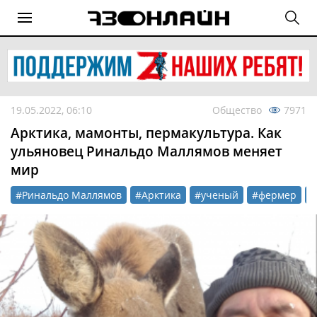
19.05.2022, 06:10
Общество
7971
Арктика, мамонты, пермакультура. Как
ульяновец Ринальдо Маллямов меняет
мир
#Ринальдо Маллямов
#Арктика
#ученый
#фермер
#