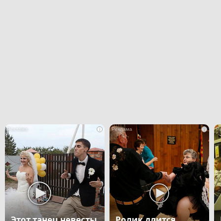
i
i
Этот танец невесты
Ролик длится