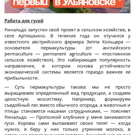
Работа для гусей
Ринальдо запустил свой проект в сельском хозяйстве, в
селе Артюшкино. В течение года он отучился у
известного австрийского фермера Зеппа Хольцера —
основателя пермакультуры (от английского
permaculture — permanent agriculture — «постоянное
сельское хозяйство»). Это набирающее популярность
направление, в котором основа устойчивости
экономической системы является гораздо важнее ее
прибыльности.
— Суть пермакультуры такова: мы не просто
выращиваем определенный вид продукции, а создаем
целостную экосистему. Например, формируем
съедобный лес вместо обычного огорода, а животные и
птицы становятся нашими сотрудниками, — поясняет
Ринальдо. — Прополкой клубники у меня занимаются
гуси. Коровы сами выпаивают своих телят — когда
нужно, я беру у них только утреннее молоко, в
остальное время оно идет телятам. Защитой кур от лис