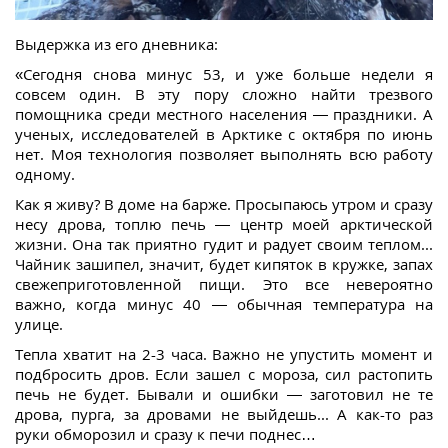
Выдержка из его дневника:
«Сегодня снова минус 53, и уже больше недели я
совсем один. В эту пору сложно найти трезвого
помощника среди местного населения — праздники. А
ученых, исследователей в Арктике с октября по июнь
нет. Моя технология позволяет выполнять всю работу
одному.
Как я живу? В доме на барже. Просыпаюсь утром и сразу
несу дрова, топлю печь — центр моей арктической
жизни. Она так приятно гудит и радует своим теплом...
Чайник зашипел, значит, будет кипяток в кружке, запах
свежеприготовленной пищи. Это все невероятно
важно, когда минус 40 — обычная температура на
улице.
Тепла хватит на 2-3 часа. Важно не упустить момент и
подбросить дров. Если зашел с мороза, сил растопить
печь не будет. Бывали и ошибки — заготовил не те
дрова, пурга, за дровами не выйдешь... А как-то раз
руки обморозил и сразу к печи поднес…