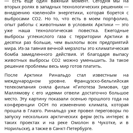
— Есть еще один важный момент. Сегодня мы на
вторых ролях в западных технологических решениях —
внедрению «зеленой» энергетики, которая борется с
выбросами СО2. Но то, что есть в моем портфолио,
опыт работы с животными в условиях Арктики — это
уже наша технологическая повестка. Ежегодные
выбросы углекислого газа с территории Арктики в
десятки раз больше, чем выхлопы всех предприятий
мира. Из-за таяния вечной мерзлоты это климатическая
бомба замедленного действия. И благодаря выпасу
животных выбросы СО2 можно уменьшить. За такое
решение проблемы весь мир готов платить.
После Арктики Ринальдо стал известным на
международном уровне. Французско-бельгийская
телекомпания сняла фильм «Гипотеза Зимова», где
Маллямову с его идеями отвели достаточно большое
место. Эту картину показали осенью прошлого года на
конференции ООН по изменению климата, которая
прошла в Глазго. Ринальдо уже провел переговоры по
запуску нескольких арктических ферм (есть интерес в
таких проектах и на реке Омолон в Чукотке, и в
Норильске), а также в Санкт-Петербурге.