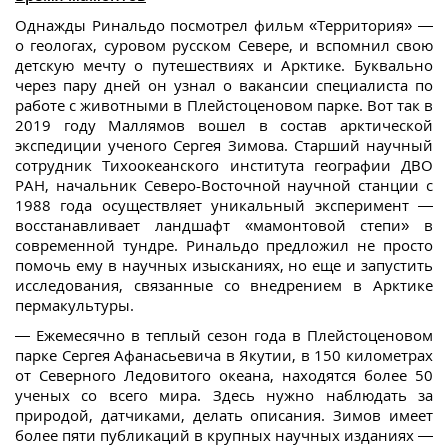
Однажды Ринальдо посмотрел фильм «Территория» —
о геологах, суровом русском Севере, и вспомнил свою
детскую мечту о путешествиях и Арктике. Буквально
через пару дней он узнал о вакансии специалиста по
работе с животными в Плейстоценовом парке. Вот так в
2019 году Маллямов вошел в состав арктической
экспедиции ученого Сергея Зимова. Старший научный
сотрудник Тихоокеанского института географии ДВО
РАН, начальник Северо-Восточной научной станции с
1988 года осуществляет уникальный эксперимент —
восстанавливает ландшафт «мамонтовой степи» в
современной тундре. Ринальдо предложил не просто
помочь ему в научных изысканиях, но еще и запустить
исследования, связанные со внедрением в Арктике
пермакультуры.
— Ежемесячно в теплый сезон года в Плейстоценовом
парке Сергея Афанасьевича в Якутии, в 150 километрах
от Северного Ледовитого океана, находятся более 50
ученых со всего мира. Здесь нужно наблюдать за
природой, датчиками, делать описания. Зимов имеет
более пяти публикаций в крупных научных изданиях —