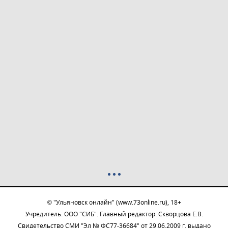
© "Ульяновск онлайн" (www.73online.ru), 18+
Учредитель: ООО "СИБ". Главный редактор: Скворцова Е.В.
Свидетельство СМИ "Эл № ФС77-36684" от 29.06.2009 г. выдано