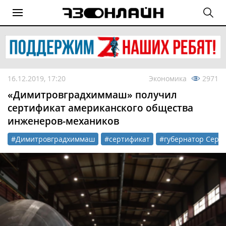
16.12.2019, 17:20
Экономика
2971
«Димитровградхиммаш» получил
сертификат американского общества
инженеров-механиков
#Димитровградхиммаш
#сертификат
#губернатор Серг