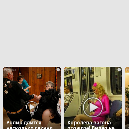
i
i
Ролик длится
Королева вагона
несколько секунд,
отожгла! Видео не