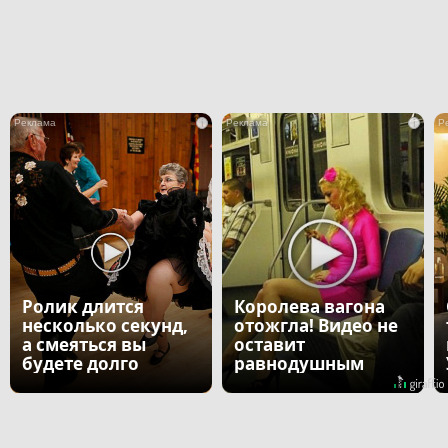
i
i
Ролик длится
Королева вагона
несколько секунд,
отожгла! Видео не
а смеяться вы
оставит
будете долго
равнодушным