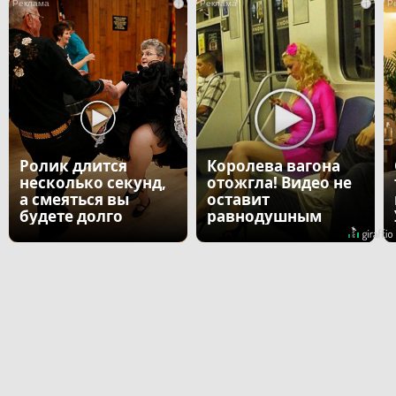
i
i
Ролик длится
Королева вагона
несколько секунд,
отожгла! Видео не
а смеяться вы
оставит
будете долго
равнодушным