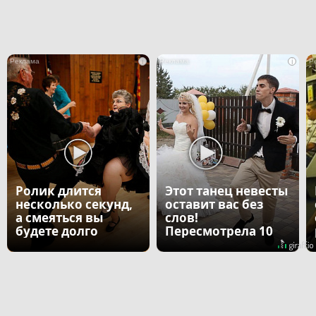
i
i
Ролик длится
Этот танец невесты
несколько секунд,
оставит вас без
а смеяться вы
слов!
будете долго
Пересмотрела 10
раз