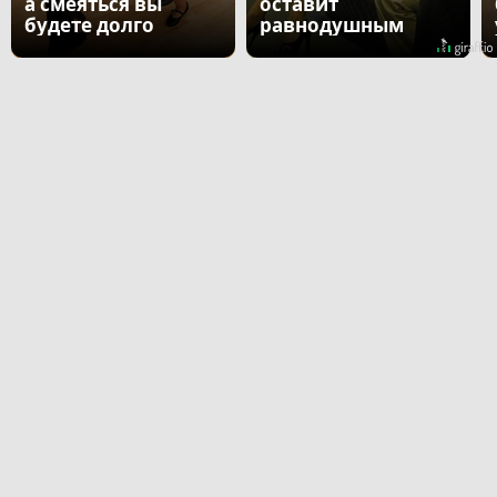
а смеяться вы
оставит
будете долго
равнодушным