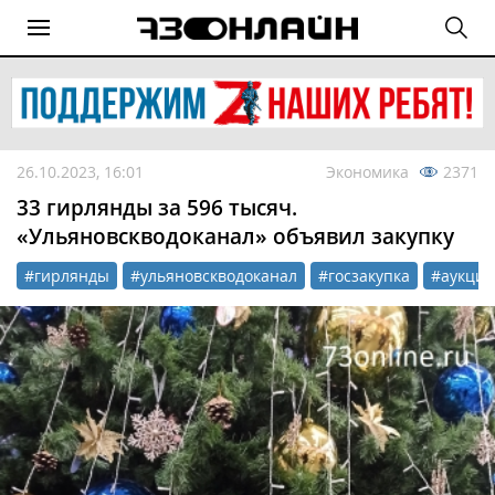
26.10.2023, 16:01
Экономика
2371
33 гирлянды за 596 тысяч.
«Ульяновскводоканал» объявил закупку
#гирлянды
#ульяновскводоканал
#госзакупка
#аукцио