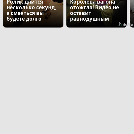
Ролик длится
Королева вагона
несколько секунд,
отожгла! Видео не
а смеяться вы
оставит
будете долго
равнодушным