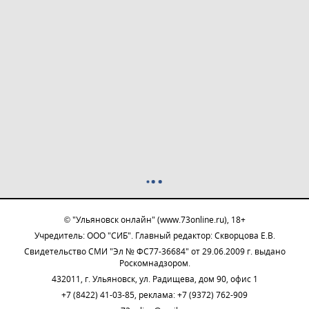
© "Ульяновск онлайн" (www.73online.ru), 18+
Учредитель: ООО "СИБ". Главный редактор: Скворцова Е.В.
Свидетельство СМИ "Эл № ФС77-36684" от 29.06.2009 г. выдано
Роскомнадзором.
432011, г. Ульяновск, ул. Радищева, дом 90, офис 1
+7 (8422) 41-03-85, реклама: +7 (9372) 762-909