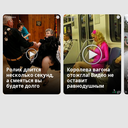
i
i
Ролик длится
Королева вагона
несколько секунд,
отожгла! Видео не
а смеяться вы
оставит
будете долго
равнодушным