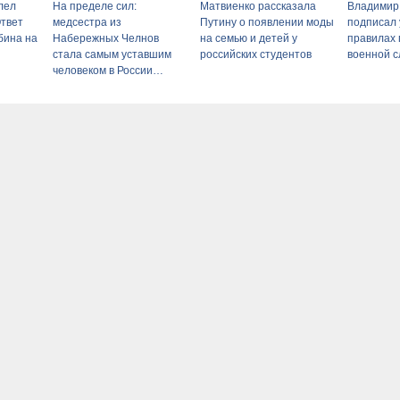
лел
На пределе сил:
Матвиенко рассказала
Владимир
Ответ
медсестра из
Путину о появлении моды
подписал 
бина на
Набережных Челнов
на семью и детей у
правилах
й
стала самым уставшим
российских студентов
военной 
человеком в России
06/08/2026 – Новости