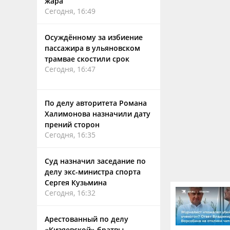
жара
Сегодня, 16:49
Осуждённому за избиение
пассажира в ульяновском
трамвае скостили срок
Сегодня, 16:47
По делу авторитета Романа
Халимонова назначили дату
прений сторон
Сегодня, 16:35
Суд назначил заседание по
делу экс-министра спорта
Сергея Кузьмина
Сегодня, 16:32
Арестованный по делу
«Кизяевской» братвы