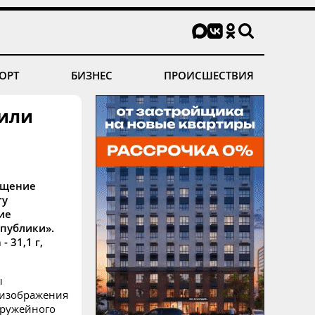
ОРТ
БИЗНЕС
ПРОИСШЕСТВИЯ
тили
ащение
ту
ие
публики».
 31,1 г,
ы
 изображения
оружейного