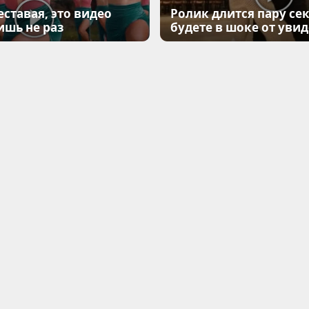
еставая, это видео
Ролик длится пару сек
ишь не раз
будете в шоке от уви