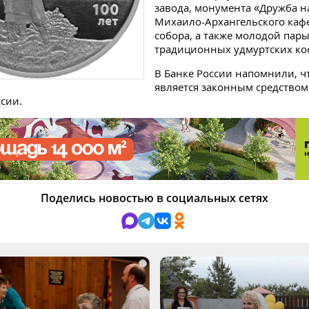
завода, монумента «Дружба н
Михаило-Архангельского каф
собора, а также молодой пары
традиционных удмуртских ко
В Банке России напомнили, ч
является законным средство
ссии.
Поделись новостью в социальных сетях
i