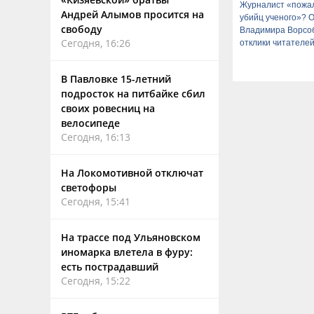
Журналист «пожа
Андрей Алымов просится на
убийц ученого»? 
свободу
Владимира Ворсо
Сегодня, 16:26
отклики читателе
В Павловке 15-летний
подросток на питбайке сбил
своих ровесниц на
велосипеде
Сегодня, 16:13
На Локомотивной отключат
светофоры
Сегодня, 15:41
На трассе под Ульяновском
иномарка влетела в фуру:
есть пострадавший
Сегодня, 15:22