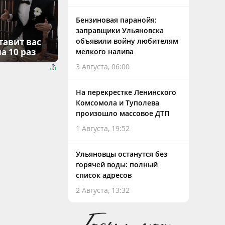
Бензиновая паранойя:
заправщики Ульяновска
тавит вас
объявили войну любителям
а 10 раз
мелкого налива
3 Августа, 06:00
На перекрестке Ленинского
Комсомола и Туполева
произошло массовое ДТП
1 Августа, 19:52
Ульяновцы останутся без
горячей воды: полный
список адресов
2 Августа, 13:32