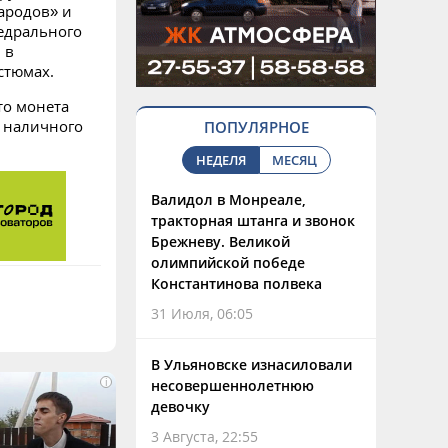
ародов» и
едрального
 в
стюмах.
то монета
м наличного
ПОПУЛЯРНОЕ
НЕДЕЛЯ
МЕСЯЦ
Валидол в Монреале,
тракторная штанга и звонок
Брежневу. Великой
олимпийской победе
Константинова полвека
31 Июля, 06:05
В Ульяновске изнасиловали
i
несовершеннолетнюю
девочку
3 Августа, 22:55