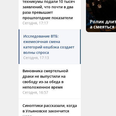
техникумы подали 10 тысяч
заявлений, что почти в два
раза превышает
прошлогодние показатели
Ролик длит
Сегодня, 17:17
а смеяться
Исследование ВТБ:
ежемесячная смена
категорий кешбэка создает
волны спроса
Сегодня, 17:13
Виновника смертельной
драки не выпустили на
свободу из-за обеда в
неположенное время
Сегодня, 16:57
Синоптики рассказали, когда
в Ульяновске закончится