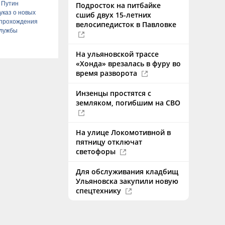
 Путин
Подросток на питбайке
указ о новых
сшиб двух 15-летних
 прохождения
велосипедисток в Павловке
службы
На ульяновской трассе
«Хонда» врезалась в фуру во
время разворота
Инзенцы простятся с
земляком, погибшим на СВО
На улице Локомотивной в
пятницу отключат
светофоры
Для обслуживания кладбищ
Ульяновска закупили новую
спецтехнику