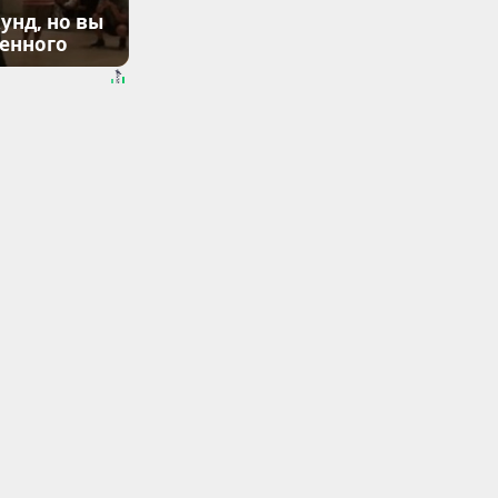
унд, но вы
денного